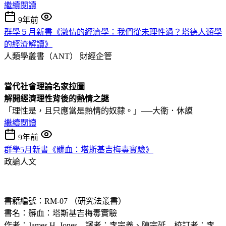
繼續閱讀
9年前
群學５月新書《激情的經濟學：我們從未理性過？塔德人類學
的經濟解讀》
人類學叢書（ANT）
財經企管
當代社會理論名家拉圖
解開經濟理性背後的熱情之謎
「理性是，且只應當是熱情的奴隸。」──大衛．休謨
繼續閱讀
9年前
群學5月新書《髒血：塔斯基吉梅毒實驗》
政論人文
書籍編號：RM-07 （研究法叢書）
書名：髒血：塔斯基吉梅毒實驗
作者：James H. Jones 譯者：李宗義、陳宗延 校訂者：李