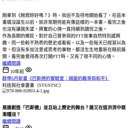
剛拿到《婉君妳好嗎？》時，就迫不及待地開始看了，在這本
書還沒誕生以前，就非常期待能有像這樣的一本書，看完之後
也沒有讓我失望，興奮的心情一直持續到讀完之後。
作為長期的鄉民，對於自己曾參與的PTT故事自然特別感興
趣，而一些較不熟悉的歷史或看板，以及一些每天已經習以為
常，但沒有多加注意或思考的事物，都活生生地重新在眼前展
開，看完後覺得再次打開PTT時，又有了很不同的心情。
繼續閱讀
10年前
群學6月新書《巴斯德的實驗室：細菌的戰爭與和平》
科技與社會叢書（STS/STSC）
是誰創造「巴斯德」並且站上歷史的舞台？誰又在這洪流中逐
漸隱沒？
繼續閱讀