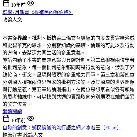
10年前
群學7月新書《後殖民的賽伯格》
政論人文
本書從
界線、批判、抵抗
這三條交互纏繞的向度去貫穿哈洛威
和史碧華克的思想，分別就知識的基礎、倫理的可能以及行動
的方向，去釐清共同生活的多重意義。
導論勾勒了本書的問題意識與具體計劃。第二章檢視兩位學者
的批判意象，每一個批判意象都同時是行動的意向，涉及了界
線協商、衝突、呈現與體現的多重權力鬥爭。第三章和第四章
分別深入檢視兩位思想家的批判方法論，及其深層的世界圖像
與行動意義。第五章結論則指出，在兩位思想家看似各有領域
的思考軸線中，可以找到共通的實踐取向分別展現在她們差異
的發言位置。
繼續閱讀
10年前
自發的創意：鄉民編織的流行語之網／哆啦王（Ffaarr）
推薦好書
政論人文