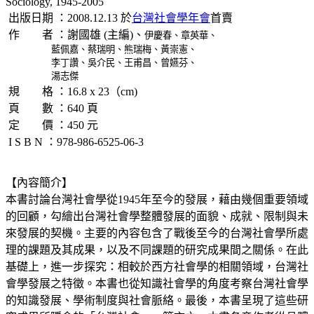
Sociology, 1945-2005
出版日期 ：2008.12.13 於
台灣社會學年會
首賣
作 者 ：謝國雄 (主編)、
伊慶春、章英華、
藍佩嘉、蔡瑞明、熊瑞梅、黃崇憲、
李丁讚、
吳介民、王甫昌、曾嬿芬、
湯志傑
規 格 ：16.8 x 23（cm)
頁 數 ：640 頁
定 價 ：450 元
I S B N ：978-986-6525-06-3
【內容簡介】
本書討論台灣社會學從1945年至今的發展，藉由幾個重要領域
的回顧，勾繪出台灣社會學整體發展的面貌、成就、限制與未
來發展的契機。主要的內容包含了戰後至今的台灣社會學所處
理的課題及其成果，以及不同課題的研究成果間之關係。在此
基礎上，進一步探究：相較於西方社會學的相關領域，台灣社
會學發展之特徵。本書也從知識社會學的角度考察台灣社會學
的知識發展、學術制度與社會脈絡。最後，本書呈現了這些研