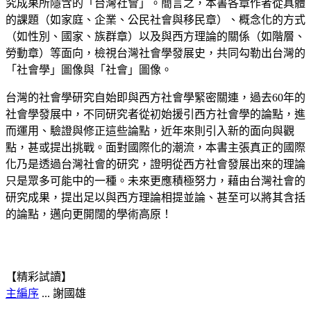
究成果所隱含的「台灣社會」。簡言之，本書各章作者從具體
的課題（如家庭、企業、公民社會與移民章）、概念化的方式
（如性別、國家、族群章）以及與西方理論的關係（如階層、
勞動章）等面向，檢視台灣社會學發展史，共同勾勒出台灣的
「社會學」圖像與「社會」圖像。
台灣的社會學研究自始即與西方社會學緊密關連，過去60年的
社會學發展中，不同研究者從初始援引西方社會學的論點，進
而運用、驗證與修正這些論點，近年來則引入新的面向與觀
點，甚或提出挑戰。面對國際化的潮流，本書主張真正的國際
化乃是透過台灣社會的研究，證明從西方社會發展出來的理論
只是眾多可能中的一種。未來更應積極努力，藉由台灣社會的
研究成果，提出足以與西方理論相提並論、甚至可以將其含括
的論點，邁向更開闊的學術高原！
【精彩試讀】
主編序
... 謝國雄