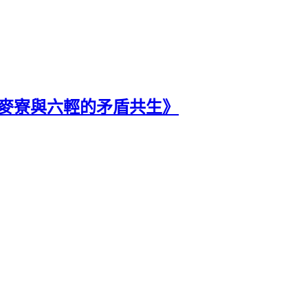
：麥寮與六輕的矛盾共生》