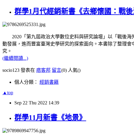
群學1月代經銷新書《去鄉懷國：戰
2020「第九屆政治大學數位史料與研究論壇」以「戰後海
動發展，進而豐富臺灣史學研究的探索面向。本書除了整理會
究。
(繼續閱讀...)
socio123 發表在
痞客邦
留言
(0)
人氣(
)
個人分類：
經銷書籍
▲top
Sep
22
Thu
2022
14:39
群學11月新書《地景》