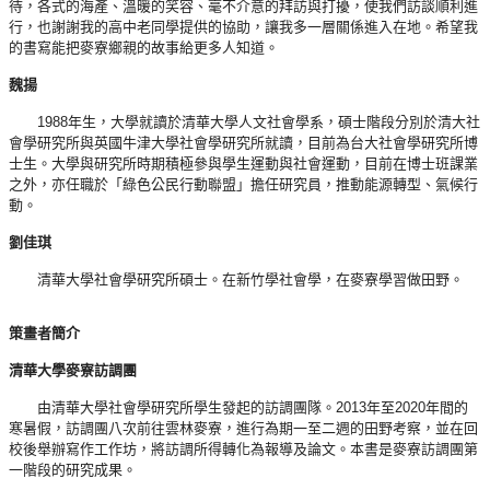
待，各式的海產、溫暖的笑容、毫不介意的拜訪與打擾，使我們訪談順利進
行，也謝謝我的高中老同學提供的協助，讓我多一層關係進入在地。希望我
的書寫能把麥寮鄉親的故事給更多人知道。
魏揚
1988年生，大學就讀於清華大學人文社會學系，碩士階段分別於清大社
會學研究所與英國牛津大學社會學研究所就讀，目前為台大社會學研究所博
士生。大學與研究所時期積極參與學生運動與社會運動，目前在博士班課業
之外，亦任職於「綠色公民行動聯盟」擔任研究員，推動能源轉型、氣候行
動。
劉佳琪
清華大學社會學研究所碩士。在新竹學社會學，在麥寮學習做田野。
策畫者簡介
清華大學麥寮訪調團
由清華大學社會學研究所學生發起的訪調團隊。2013年至2020年間的
寒暑假，訪調團八次前往雲林麥寮，進行為期一至二週的田野考察，並在回
校後舉辦寫作工作坊，將訪調所得轉化為報導及論文。本書是麥寮訪調團第
一階段的研究成果。