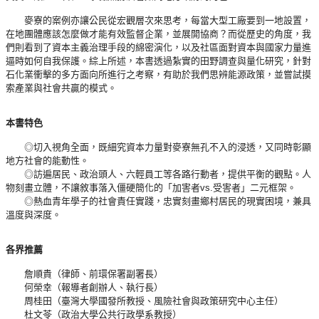
麥寮的案例亦讓公民從宏觀層次來思考，每當大型工廠要到一地設置，
在地團體應該怎麼做才能有效監督企業，並展開協商？而從歷史的角度，我
們則看到了資本主義治理手段的綿密演化，以及社區面對資本與國家力量進
逼時如何自我保護。綜上所述，本書透過紮實的田野調查與量化研究，針對
石化業衝擊的多方面向所進行之考察，有助於我們思辨能源政策，並嘗試摸
索產業與社會共贏的模式。
本書特色
◎切入視角全面，既細究資本力量對麥寮無孔不入的浸透，又同時彰顯
地方社會的能動性。
◎訪遍居民、政治頭人、六輕員工等各路行動者，提供平衡的觀點。人
物刻畫立體，不讓敘事落入僵硬簡化的「加害者vs.受害者」二元框架。
◎熱血青年學子的社會責任實踐，忠實刻畫鄉村居民的現實困境，兼具
溫度與深度。
各界推薦
詹順貴（律師、前環保署副署長）
何榮幸（報導者創辦人、執行長）
周桂田（臺灣大學國發所教授、風險社會與政策研究中心主任）
杜文苓（政治大學公共行政學系教授）