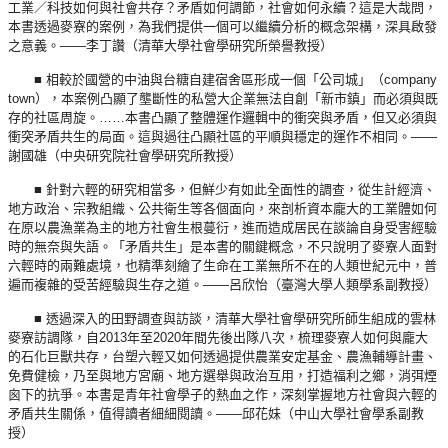
工業／科技如何與社會共存？矛盾如何調節，社會如何永續？這是大哉問，
本書透過麥寮的案例，為我們提供一個可以繼續分析的概念架構，深具啟發
之意義。——李丁讚（清華大學社會學研究所榮譽教授）
■ 相較於國營的中油與台糖自建宿舍區形成一個「公司城」（company
town），本案例凸顯了壟斷性的私營大企業無法自創「新市鎮」而必須與既
存的社區周旋。……本書凸顯了整體運作邏輯中的衝突與矛盾，但又必須與
衝突矛盾共生的局面。這與過往凸顯社區的平順與穩定的運作不相同。——
謝國雄（中央研究院社會學研究所教授）
■ 針對六輕的研究相當多，但鮮少有如此全面性的調查，從生計經濟、
地方政治、宗教組織、公共衛生等各個面向，來剖析資本龐大的工業體如何
在原以農漁業為主的地方社會生根蔓衍，進而造成居民在談論自身受害經驗
時的無奈與失語。「矛盾共生」是本書的關鍵概念，不只說明了麥寮人面對
六輕時的兩難處境，也精準刻繪了生命在工業無所不在的人類世紀元中，普
遍而複雜的受苦經驗與生存之道。——呂欣怡（臺灣大學人類學系副教授）
■ 透過深入的田野調查與訪談，清華大學社會學研究所師生組成的雲林
麥寮訪調隊，自2013年至2020年間先後出隊八次，梳理麥寮人如何與龐大
的石化巨獸共存，台塑六輕又如何透過提供農業安定基金、農漁輔導計畫、
免費健檢，乃至與地方宮廟、地方選舉與政治互用，打造福利之鄉，消弭煙
囪下的抗爭。本書是青年社會學子的熱血之作，深刻掌握地方社會與六輕的
矛盾共生關係，值得讀者細細閱讀。——邱花妹（中山大學社會學系副教
授）