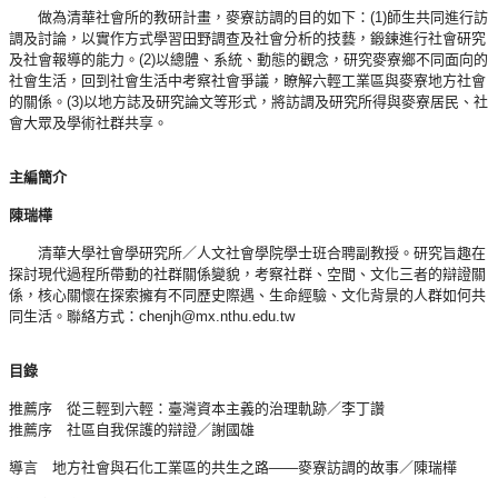
做為清華社會所的教研計畫，麥寮訪調的目的如下：(1)師生共同進行訪
調及討論，以實作方式學習田野調查及社會分析的技藝，鍛鍊進行社會研究
及社會報導的能力。(2)以總體、系統、動態的觀念，研究麥寮鄉不同面向的
社會生活，回到社會生活中考察社會爭議，瞭解六輕工業區與麥寮地方社會
的關係。(3)以地方誌及研究論文等形式，將訪調及研究所得與麥寮居民、社
會大眾及學術社群共享。
主編簡介
陳瑞樺
清華大學社會學研究所／人文社會學院學士班合聘副教授。研究旨趣在
探討現代過程所帶動的社群關係變貌，考察社群、空間、文化三者的辯證關
係，核心關懷在探索擁有不同歷史際遇、生命經驗、文化背景的人群如何共
同生活。聯絡方式：chenjh@mx.nthu.edu.tw
目錄
推薦序 從三輕到六輕：臺灣資本主義的治理軌跡／李丁讚
推薦序 社區自我保護的辯證／謝國雄
導言 地方社會與石化工業區的共生之路——麥寮訪調的故事／陳瑞樺