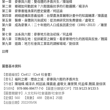
第一章 麥寮與六輕：雙母體的矛盾共生／陳瑞樺
第二章 鄉親如何動起來？六輕圍廠抗爭的行動邏輯／楊淳卉
第三章 麥寮養殖漁業的歷史變遷／柯廷諭
第四章 網絡建構與意義協商：台塑農漁業輔導計畫中的知識轉譯／陳震遠
第五章 醫療、身體與污染感知：從流病研究到免費健檢／盧敬文
第六章 成為麥寮人：二十年間的人口成長因素分析（1991~2013）／羅景
賢
第七章 派系與六輕：麥寮地方政治初探／何孟樺
第八章 宗教與在地：從拱範宮之轉型，看麥寮現代化的困境與反挫／魏揚
第九章 道路：地方社會與工業區的調解場域／劉佳琪
註釋
圖書基本資料
【書籍編號】
Civil
12（
Civil
社會書
）
【書名】
福利之鄉．煙囪之城：麥寮與六輕的矛盾共生
【作者】
陳瑞樺,楊淳卉,柯廷諭,陳震遠,盧敬文,羅景賢,何孟樺,魏揚,劉佳琪
【ISBN】
978-986-99477-7-0
【圖書分類號/CIP】
733.9/123.9/133.5
【圖書關鍵字】人文社科/社會議題/社會抗爭
【定價】560 【頁數】 488 【開本】25開
【出版日期】2022/05/06