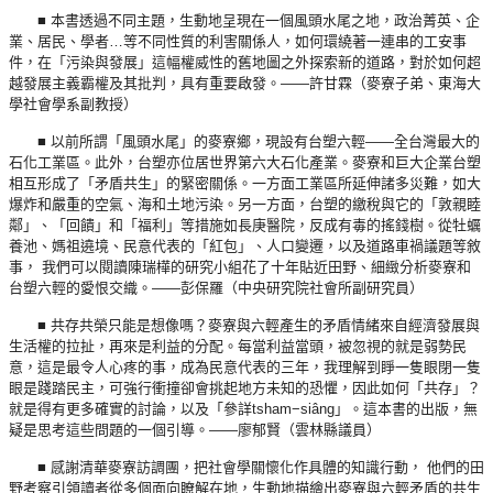
■ 本書透過不同主題，生動地呈現在一個風頭水尾之地，政治菁英、企
業、居民、學者…等不同性質的利害關係人，如何環繞著一連串的工安事
件，在「污染與發展」這幅權威性的舊地圖之外探索新的道路，對於如何超
越發展主義霸權及其批判，具有重要啟發。——許甘霖（麥寮子弟、東海大
學社會學系副教授）
■ 以前所謂「風頭水尾」的麥寮鄉，現設有台塑六輕——全台灣最大的
石化工業區。此外，台塑亦位居世界第六大石化產業。麥寮和巨大企業台塑
相互形成了「矛盾共生」的緊密關係。一方面工業區所延伸諸多災難，如大
爆炸和嚴重的空氣、海和土地污染。另一方面，台塑的繳稅與它的「敦親睦
鄰」、「回饋」和「福利」等措施如長庚醫院，反成有毒的搖錢樹。從牡蠣
養池、媽祖遶境、民意代表的「紅包」、人口變遷，以及道路車禍議題等敘
事， 我們可以閱讀陳瑞樺的研究小組花了十年貼近田野、細緻分析麥寮和
台塑六輕的愛恨交織。——彭保羅（中央研究院社會所副研究員）
■ 共存共榮只能是想像嗎？麥寮與六輕產生的矛盾情緒來自經濟發展與
生活權的拉扯，再來是利益的分配。每當利益當頭，被忽視的就是弱勢民
意，這是最令人心疼的事，成為民意代表的三年，我理解到睜一隻眼閉一隻
眼是踐踏民主，可強行衝撞卻會挑起地方未知的恐懼，因此如何「共存」？
就是得有更多確實的討論，以及「參詳tsham−siâng」。這本書的出版，無
疑是思考這些問題的一個引導。——廖郁賢（雲林縣議員）
■ 感謝清華麥寮訪調團，把社會學關懷化作具體的知識行動， 他們的田
野考察引領讀者從多個面向瞭解在地，生動地描繪出麥寮與六輕矛盾的共生