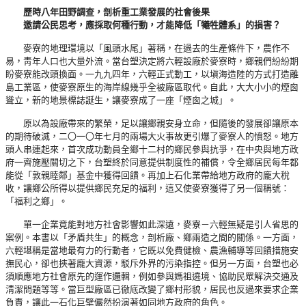
歷時八年田野調查，剖析重工業發展的社會後果
邀請公民思考，應採取何種行動，才能降低「犧牲體系」的損害？
麥寮的地理環境以「風頭水尾」著稱，在過去的生產條件下，農作不
易，靑年人口也大量外流。當台塑決定將六輕設廠於麥寮時，鄉親們紛紛期
盼麥寮能改頭換面。一九九四年，六輕正式動工，以塡海造陸的方式打造離
島工業區，使麥寮原生的海岸線幾乎全被廠區取代。自此，大大小小的煙囪
聳立，新的地景標誌誕生，讓麥寮成了一座「煙囪之城」。
原以為設廠帶來的繁榮，足以讓鄉親安身立命，但隨後的發展卻讓原本
的期待破滅，二〇一〇年七月的兩場大火事故更引爆了麥寮人的憤怒。地方
頭人串連起來，首次成功動員全鄉十二村的鄉民參與抗爭，在中央與地方政
府一齊施壓關切之下，台塑終於同意提供制度性的補償，令全鄉居民每年都
能從「敦親睦鄰」基金中獲得回饋。再加上石化業帶給地方政府的龐大稅
收，讓鄉公所得以提供鄉民充足的福利，這又使麥寮獲得了另一個稱號：
「福利之鄉」。
單一企業竟能對地方社會影響如此深遠，麥寮－六輕無疑是引人省思的
案例。本書以「矛盾共生」的概念，剖析廠、鄉兩造之間的關係。一方面，
六輕堪稱是當地最有力的行動者，它既以免費健檢、農漁輔導等回饋措施安
撫民心，卻也挾著龐大資源，駁斥外界的污染指控。但另一方面，台塑也必
須順應地方社會原先的運作邏輯，例如參與媽祖遶境、協助民眾解決交通及
淸潔問題等等。當巨型廠區已徹底改變了鄉村形貌，居民也反過來要求企業
負責，讓此一石化巨擘儼然扮演著如同地方政府的角色。