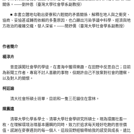
關係。——劉仲恩（臺灣大學社會學系副教授）
■ 本書立體地勾勒出麥寮和六輕間的矛盾關係，解釋在地人與之衝突、
協商、妥協甚或轉而依賴的多重原因，也凸顯出污染爭議中科學、經濟與地
方政治的複雜交織，發人深省。——簡妤儒（臺灣大學社會學系副教授）
作者簡介
楊淳卉
曾是誤闖社會學的學徒，在書海中獲得樂趣，在田野中反思自己；目前
為新聞工作者，專寫不討人喜歡的事物，但期許自己不放棄對社會的體察，
以及對人的關懷。
柯廷諭
清大社會所碩士班畢，目前和一隻三花貓住在雲林。
陳震遠
清華大學化學系學士、清華大學社會學研究所碩士。現為環團社畜一
枚，在理解環境治理基本邏輯的同時，致力於追求每天睡好吃飽的普世價
值。感謝在麥寮遇到的每一個人，這段田野經驗帶給我的感受與成長，遠比