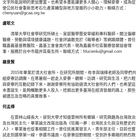
文字所能說明的更加豐富。也希望本書能讓更多人關心、理解麥寮，成為促
使公民社會重新思考石化產業轉型與地方發展的小小助力。聯絡方式：
chenyuan@gcaa.org.tw
盧敬文
清華大學社會學研究所碩士、家庭醫學暨安寧緩和專科醫師。關注偏鄉
醫療、勞動與環境健康議題，社會評論散見於《報導者》等網路媒體。曾任
職嘉義基督教醫院、嘉基工會會員代表，現為嘉義市社區醫療發展協會理
事，服務於台中市龍井區衛生所。聯絡方式：frlucienlu@gmail.com
羅景賢
2015年畢業於清大社會所。在研究所期間，有幸與瑞樺老師及同學們共
組麥寮訪調團，在寒暑假一起走入麥寮，觀察、訪調、研究與生活，把六輕
與麥寮的互動記錄下來。謝謝麥寮所有協助過清大社會所的人們，也希望這
本書誕生，能夠觸動更多人投入，挖掘出更多臺灣在經濟發展的路上，那些
被遺忘及忽略的真實故事。
何孟樺
在雲林山線長大，卻到大學才知道雲林所有鄉鎮，研究興趣為台灣政治
及台灣民主化，畢業論文改寫出版為《狂飆一夢：台灣民主化與沒有歷史的
人》。畢業後也從事相關工作。曾任民進黨發言人、青年部主任，目前也嘗
試走到選舉第一線，參選市議員。在麥寮田野期間，受到許多鄉親的熱烈款