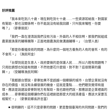
好評推薦
「我本來吃到八十歲，現在剩吃到七十歲……一些資源若給我，對國家
有幫助，那也沒關係啊。你不能說沒有給我回饋，只叫我來犧牲，你要
嗎？」（麥寮居民）
「我們一直在澄清說我們沒有污染，外面的人不相信啊，那我們就組成
農業跟漁業的輔導團隊，正面地跟農漁民做溝通輔導。」（台塑人員）
「那是你養殖技術的問題，為什麼同一個地方養魚的人有的會死，有的
不會死。」（漁民阿金）
「台塑到底是生意人，政府要做的是保護人民……所以六輕有問題嗎？
只用肚臍想也知道有問題，不然他要花什麼錢，對不對？這很簡單的邏
輯。」（受輔導漁民阿輝）
「我都跟台塑說，麥寮如果不是超越一個鄉鎮的城市，台塑企業就沒有
存在的價值、就沒有永續發展的機會，這就是重點……他們聽到覺得有道
理，應該是說建設麥寮對地方有幫助。我也跟他們說，那應該是企業裡面的
成本……麥寮鄉這個鄉讓你們在這裡創造那麼大的經濟產值，應該大家要互
相幫忙。」（麥寮前鄉長許忠富）
■ 很明顯的，這不只是麥寮的問題，更是整個臺灣的共同問題。我們的