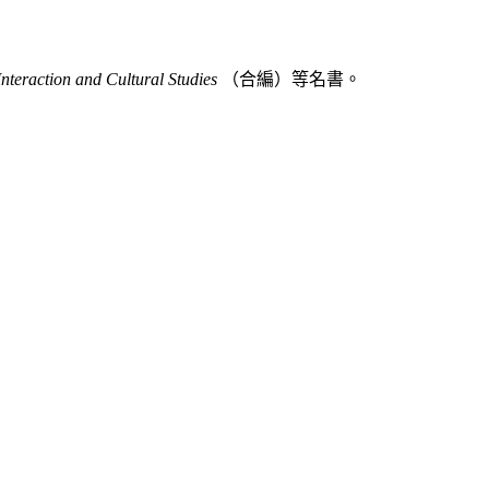
nteraction and Cultural Studies
（合編）等名書。