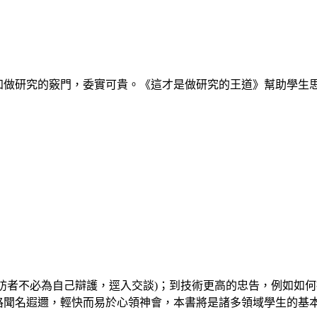
生所知做研究的竅門，委實可貴。《這才是做研究的王道》幫助學
讓受訪者不必為自己辯護，逕入交談)；到技術更高的忠告，例如如
寫風格聞名遐邇，輕快而易於心領神會，本書將是諸多領域學生的基