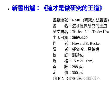
新書出爐：《這才是做研究的王道》
書籍編號：RM01 (研究方法叢書)
書 名：這才是做研究的王道
英文書名：Tricks of the Trade: How to
出版日期：
2009.4.20
作 者：Howard S. Becker
譯 者：郭姿吟、呂錦媛
校 訂：劉鈐佑
規 格：15 x 21（cm)
頁 數：288 頁
定 價：300 元
I S B N ：978-986-6525-09-4