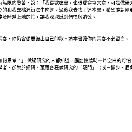
有無限的愁苦，說：「我喜歡唸書，也很愛寫寫文章，可是做研
心的和我去桃源街吃牛肉麵。過後我去找了這本書，希望能對剛
能及時幫上她的忙，讓我深深感到惆悵與遺憾。
青春，你仍會想要譜出自己的歌。這本書讓你的青春不必留白。
如何思考？」 做過研究的人都知道，腦筋撞牆時一片空白的可怕
學者，卻樂於鑽研、蒐羅各種做研究的「竅門」（或曰撇步、眉