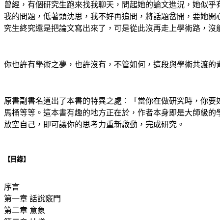
曾經，有個研究生跑來找我聊天，問起她的論文進況，她似乎
我的問題，低著頭沈思，我不好再追問，將話題岔開，要她開
究生終究還是把論文寫出來了，可是從此沒再走上學術路，沒
你也許有學術之夢，也許沒有，不管如何，這段與學術共渡的
原書副書名道出了本書的特異之處︰「當你在做研究時，你要
馬桶等等。這本書有趣的地方正在於，作者本身即是大師級的
放空自己，即可讓你的思考力重新啟動，完成研究。
【目錄】
序言
第一章 話說竅門
第二章 意象