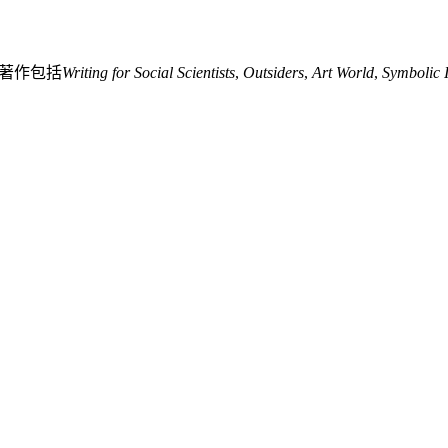
。著作包括
Writing for Social Scientists
,
Outsiders
,
Art World
,
Symbolic I