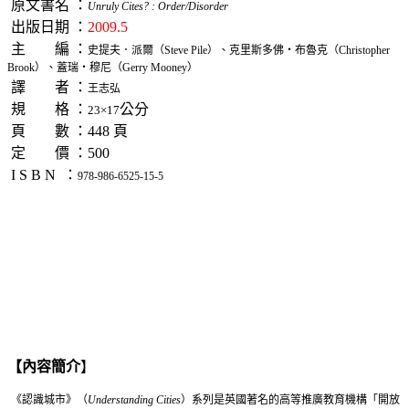
原文書名 ：
Unruly Cites? : Order/Disorder
出版日期 ：
2009.5
主 編 ：
史提夫．派爾（
Steve Pile
）、克里斯多佛‧布魯克（Christopher
Brook）、蓋瑞‧穆尼（Gerry Mooney）
譯 者 ：
王志弘
規 格 ：
公分
23
×
17
頁 數 ：448 頁
定 價 ：500
I S B N ：
978-986-6525-15-5
【內容簡介
】
《認識城市》（
Understanding Cities
）系列是英國著名的高等推廣教育機構「開放