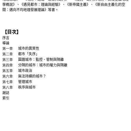
學概說》、《遇見都市：理論與經驗》、《新帝國主義》、《新自由主義化的空
間：邁向不均地理發展理論》等書。
【目次】
序言
導論
第一章
城市的異質性
第二章
都市「失序」
第三章
圍牆城市：監控、管制與隔離
第四章
分隔的城市：城市的權力與隔離
第五章
城市政治
第六章
無法持續的城市？
第七章
管理城市
第八章
秩序與城市
謝誌
索引