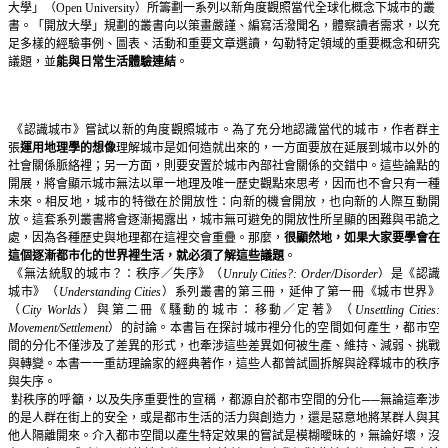
大學」（
Open University
）所籌劃一系列以新角度觀照當代全球化概念下城市的叢
書。「開放大學」規劃的叢書向以策畫嚴謹、編寫活潑聞名，體察讀者需求，以充
足多樣的經驗事例、圖表、活動和重要文章選讀，勾勒特定領域的重要概念和研究
議題，並
能與日常生活體驗連結
。
《認識城市》嘗試以新的角度觀照城市。為了充分地認識當代的城市，作者群主
張
運用地理學的想像
理解城市是如何造就出來的，一方面要放在延展到城市以外的
社會關係脈絡裡；另一方面，則要安置於城市內部社會關係的交錯中。這些論點的
開展，將會顯示城市無法以單一地理及唯一歷史觀點來思考，因而也不會只有一種
未來。相反地，城市的特徵在於開放性：向新的機會開放，也向新的人際互動開
放。這套系列叢書將會逐漸揭露出，城市無可避免的開放性所呈顯的困難與弔詭之
處，因為各種歷史與地理都在這裡交會重疊。那麼，
很顯然地，如果大家要學會在
這個逐漸都市化的世界裡生活，就必須了解這些議題
。
《無法統馭的城市？：秩序／失序》（
Unruly Cities?: Order/Disorder
）是《認識
城市》（
Understanding Cities
）系列叢書的第三冊，延伸了第一冊《城市世界》
（
City Worlds
）與第二冊《騷動的城市：移動／定著》（
Unsettling Cities:
Movement/Settlement
）的討論。本書旨在探討城市裡分化的空間如何產生，都市空
間的分化不僅涉及了差異的形式，也牽涉這些差異如何被生產、維持、減弱、挑戰
與轉變。本書一一重訪理論家的經典著作，這些人都曾試圖拆解與詮釋城市的秩序
與失序。
對秩序的呼籲，以及失序重要性的宣稱，都源自於都市空間的分化──無論這牽涉
的是人群在街上的安全，或是都市生活的活力與創造力，還是惡意地將某群人與其
他人隔離開來。介入都市空間以產生特定效果的嘗試是模糊曖昧的，無論好壞，沒