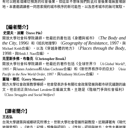
有可以輕易或確切預測的社會後果，但這並不意味我們對此社會後果毫無置喙餘
地。本書邀請讀者一同思索規約城市秩序的新可能性，以及思考城市的無可駕馭。
【編者簡介】
史提夫．派爾（
Steve Pile
）
The Body and
開放大學社會科學院講師。他最近的書包括《身體與城市》（
the City
, 1996
Geography of Resistance
, 1997
）和《抵抗地理學》（
，與
Places through the Body
,
Michael Keith
合編），以及《穿越身體的地方》（
1998
，與
Heidi J. Nast
合編）。
克里斯多佛‧布魯克（Christopher Brook）
開放大學社會科學院講師。他最近的著作包括《全球世界?》（
A Global World
?,
1995，與James Anderson和Allan Cochrane合編）和《新世界秩序中的亞太》（
Asia
Pacific in the New World Order
, 1997，與Anthony McGrew合編
）。
蓋瑞‧穆尼（Gerry Mooney）
開方大學社會政策教學導師。他曾發表許多有關社會政策發展與都市研究議題的論
文。他目前正與Michael Lavalette合編論文集，主題是《階級鬥爭與社會福利》
（
Class Struggles and Social Welfare
）
【譯者簡介】
王志弘
台灣大學建築與城鄉研究所博士，世新大學社會發展所副教授。近期譯著有《現代
地理思想》、《地方：記憶、想像與認同》、《性別、認同與地方：女性主義地理