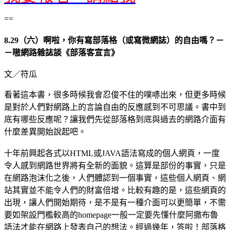
==
8.29（六）啊啦，你有寫部落格（或寫微網誌）的自由嗎？－
－嗷網路雜誌談《部落客宣言》
文／符瓜
看著這本書，很多時候我會忍俊不住的噗哧出來，但更多時候
是對於人們對網路上的言論自由的反應感到不可思議。書中到
底有哪些反應呢？讓我們先從部落格到底與過去的網路介面有
什麼差異開始說起吧。
十年前興起各式以HTML或JAVA語法寫成的個人網頁，一度
令人感到網路世界將有全新的面貌。這算是部份的事實，只是
在網路泡沫化之後，人們體認到一個事實，這些個人網頁、網
站其實並不能令人們的財富倍增。比較有趣的是，這些網頁的
出現，讓人們開始期待，是不是有一種介面可以更簡單，不需
要如架設門檻較高的homepage一般一定要先懂什麼阿撒布魯
語法才能在網路上發表自己的想法。經過幾年，答啦！部落格