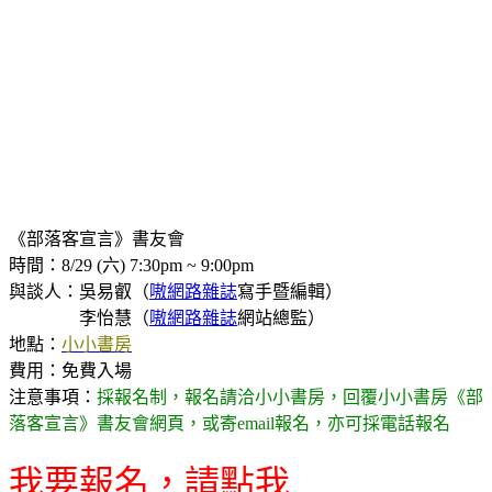
《部落客宣言》書友會
時間：8/29 (六) 7:30pm ~ 9:00pm
與談人：吳易叡（
嗷網路雜誌
寫手暨編輯）
李怡慧（
嗷網路雜誌
網站總監）
地點：
小小書房
費用：免費入場
注意事項：
採報名制，報名請洽小小書房，回覆小小書房《部
落客宣言》書友會網頁，或寄email報名，亦可採電話報名
我要報名，請點我