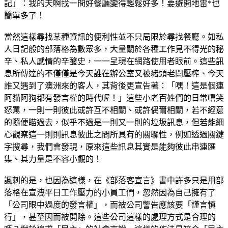
記」：我的天啊找一間好餐廳變得輕鬆好多！要避開地雷*也
簡單多了！
當然這樣尋找某種資訊的便利性並不只局限於尋找餐廳。如私
人日記般的部落格為數眾多，大量關於各種工作見不得光的秘
辛、私人感情的辛酸史，一一呈現在網路使用者眼前。這些訊
息所傳達的不僅僅是今天誰在辦公室又被豬頭老闆壓榨、今天
誰又遇到了澳洲來的客人，其背後更宣告著：「嘿！這是個連
阿貓阿狗都有發言權的時代喔！」這些小老百姓們的日常嘻笑
怒罵，一則一則彼此或許互不相關、或許偶爾相關，若不經意
的隨便瞄過去，似乎不過是一則又一則的垃圾訊息，但若能細
心觀察這一則則訊息彼此之間所具有的關聯性，例如透過關鍵
字搜尋，我們會發現，原來這些訊息其實是能夠彼此串連匯
集、其力量是不容小覷的！
諷刺的是，也因為這樣，在《部落客宣言》書中許多只是用部
落格在宣洩平日工作壓力的小員工們，忽然因為自己擁有了
「公司眼中過度的發言權」，而被公司警告應該要「謹言慎
行」，甚至因而被開除。這些公司這樣的處理方式是合理的