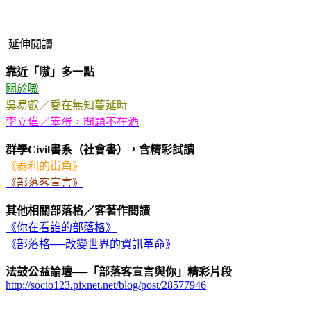
延伸閱讀
靠近「嗷」多一點
關於嗷
吳易叡／愛在無知蔓延時
李立偉／笨蛋，問題不在酒
群學Civil書系（社會書），含精彩試讀
《泰利的街角》
《部落客宣言》
其他相關部落格／客著作閱讀
《你在看誰的部落格》
《部落格──改變世界的資訊革命》
法鼓公益論壇──「部落客宣言與你」精彩片段
http://socio123.pixnet.net/blog/post/28577946