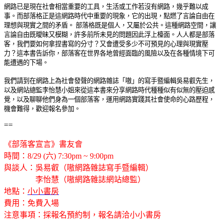
網路已是現在社會相當重要的工具，生活或工作若沒有網路，幾乎難以成
事。而部落格正是這網路時代中重要的現象，它的出現，點燃了言論自由在
理想與現實之間的矛盾。 部落格既是個人，又屬於公共。這種網路空間，讓
言論自由既曖昧又模糊，許多前所未見的問題因此浮上檯面。人人都是部落
客，我們要如何拿捏書寫的分寸？又會遭受多少不可預見的心理與現實壓
力？這本書告訴你，部落客在世界各地曾經面臨的風險以及在各種情境下可
能遭遇的下場。
我們請到在網路上為社會發聲的網路雜誌「嗷」的寫手暨編輯吳易叡先生，
以及網站總監李怡慧小姐來從這本書來分享網路時代種種似有似無的壓迫感
覺，以及聊聊他們身為一個部落客，運用網路實踐其社會使命的心路歷程，
機會難得，歡迎報名參加。
==
《部落客宣言》書友會
時間：8/29 (六) 7:30pm ~ 9:00pm
與談人：吳易叡（嗷網路雜誌寫手暨編輯）
李怡慧（嗷網路雜誌網站總監）
地點：
小小書房
費用：免費入場
注意事項：採報名預約制，報名請洽小小書房