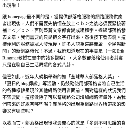
出現啦！
跟 homepage最不同的是，當提供部落格服務的網路服務供應
者出現後，人們不需要先搞懂在放上＜ｂ＞之後必須要緊接著
補上＜／ｂ＞，否則整篇文章都會變成粗體字。透過部落格發
表文章，我們需要的只是把文字打出來，然後按下發表鍵。這
樣便利的服務被眾人發現後，許多人認為這將開啟「全民報新
聞」的新網路時代！不過，我們知道現在的事實是（一如Erik
Ringmar教授在書中的諸多觀察），大多數部落格使用者其實
只是在聊自己生活周遭的各式八卦。
儘管如此，近年大規模舉辦的如「全球華人部落格大獎」、
「夏日的blog傳說」等活動，仍鼓勵使用部落格者將自己生活
的各種樣貌呈現於其他網路使用者面前。面對這樣的狀況我們
不禁要問，這樣做除了可以幫網路公司增加網路流量外，為我
們帶來的好處有哪些呢？部落格的出現為網路世界所帶來的影
響又有哪些呢？
以我而言，部落格出現後我最開心的就是「多到不可思議的食