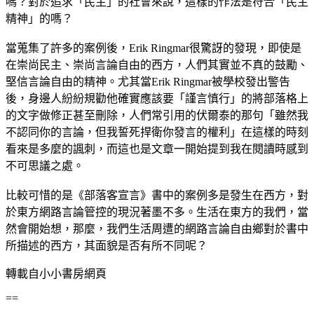
嗎？對於追求「民主」的社會來說，這樣的作法是符合「民主
精神」的嗎？
當蒐集了許多的案例後，Erik Ringmar很驚訝的發現，即使是
在崇尚民主、崇尚言論自由的西方，人們其實並不真的鼓勵、
堅信言論自由的精神。尤其當Erik Ringmar被學校發出警告
後，身邊人紛紛規勸他確實應該要「謹言慎行」的將部落格上
的文字做修正甚至刪除，人們常引用的伏爾泰的那句「雖然我
不認同你的言論，但我誓死捍衛你發言的權利」在這樣的時刻
看來是多麼的諷刺，而這也是文章一開始提到我在閱讀時感到
不可思議之處。
比較可惜的是《部落客宣言》書中的案例多是發生在西方，對
於東方網路言論管控的現況著墨不多。生活在東方的我們，當
然會開始想，那麼，我們生活周遭的網路言論自由鄉對於書中
所描述的西方，其面貌是否有所不同呢？
轉載自小小書房網頁
==