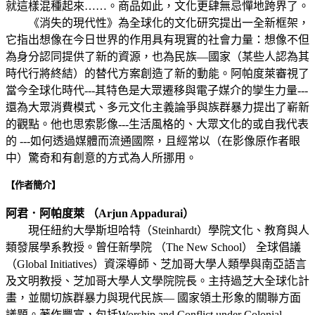
就這樣混種起來……。商品如此，文化更肆無忌憚地跨界了。
《消失的現代性》為全球化的文化研究提出一全新框架，
它指出想像在今日世界的作用具有現實的社會力量：想像不但
為身分認同提供了新的資源，也為民族—國家（某些人認為其
時代行將終結）的替代方案創造了新的動能。阿帕度萊審視了
當今全球化時代---其特色是大眾遷移與電子媒介的孿生力量---
還為大眾消費模式、多元文化主義論爭與族群暴力提出了嶄新
的觀點。他也思索影像---生活風格的、大眾文化的或自我代表
的 ---如何透過媒體而流通國際，且經常以（在影像原作者眼
中）驚奇和有創意的方式為人所挪用。
【作者簡介】
阿君．阿帕度萊 （Arjun Appadurai）
現任紐約大學斯坦哈特（Steinhardt）學院文化、教育與人
類發展學系教授。曾任新學院 （The New School） 全球倡議
（Global Initiatives）資深導師、芝加哥大學人類學與南亞語言
及文明教授、芝加哥大學人文學院院長。主持過芝大全球化計
畫，並關切族群暴力與現代民族— 國家領土形象的關聯方面
議題。著作豐富，包括Worship and Conflict under Colonial