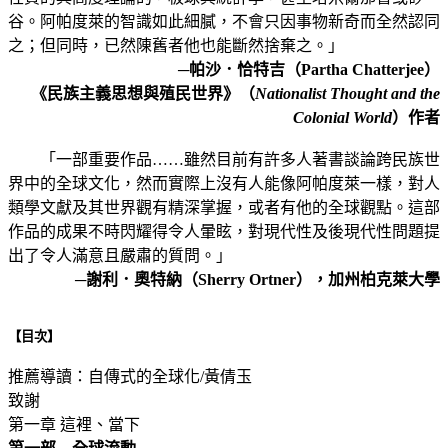
谷。阿帕度萊的智識如此細膩，不會只因事物新奇而全然認同
之；但同時，已然陳舊者他也能斷然捨棄之。」
─帕沙．恰特吉（Partha Chatterjee）
《民族主義思想與殖民世界》（
Nationalist Thought and the
Colonial World
）作者
「一部重要作品……雖然目前有許多人著書談論跨民族世
界中的全球文化，然而實際上沒有人能像阿帕度萊一樣，對人
類學文獻及其世界觀有精深掌握，或者有他的全球觀點。這部
作品的成果不時閃耀得令人暈眩，對現代性及後現代性問題提
出了令人滿意且嚴肅的質問。」
─謝利．奧特納（Sherry Ortner），加州柏克萊大學
【目次】
推薦導讀：自傳式的全球化/黃倩玉
致謝
第一章 這裡、當下