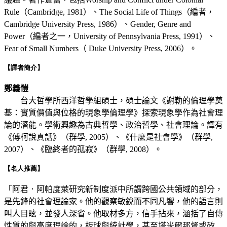
Rule（Cambridge, 1981）、The Social Life of Things（編者，
Cambridge University Press, 1986）、Gender, Genre and
Power（編者之一，University of Pennsylvania Press, 1991）、
Fear of Small Numbers（ Duke University Press, 2006）。
【譯者簡介】
鄭義愷
台大哲學所西洋哲學組碩士，碩士論文《謝勒的倫理學奠
基：實質價值與位格的現象學倫理學》探索現象學作為社會理
論的潛能。學術興趣為古典哲學、政治哲學、社會理論。譯有
《傅柯說真話》（群學, 2005）、《什麼是社會學》（群學,
2007）、《臨終者的孤寂》（群學, 2008）。
【名人推薦】
「阿君．阿帕度萊研究新制度派中所謂跨國公共領域的部分，
是先鋒的社會理論家。他的觀察敏銳而不同凡響，他的語言則
叫人目眩，並發人深省。他取材多方，信手拈來，涵括了自傳
性質的與高度理論的，板球與統計學，甚至塔米爾那督或矽