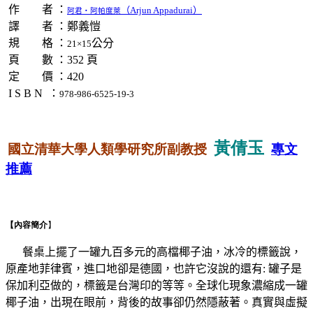
作 者 ：
（
Arjun Appadurai
）
阿君‧阿帕度萊
譯 者 ：鄭義愷
規 格 ：
公分
21
×
15
頁 數 ：352 頁
定 價 ：420
I S B N ：
978-986-6525-19-3
黃倩玉
國立清華大學人類學研究所副教授
專文
推薦
【內容簡介
】
餐桌上擺了一罐九百多元的高檔椰子油，冰冷的標籤說，
原產地菲律賓，進口地卻是德國，也許它沒說的還有: 罐子是
保加利亞做的，標籤是台灣印的等等。全球化現象濃縮成一罐
椰子油，出現在眼前，背後的故事卻仍然隱蔽著。真實與虛擬