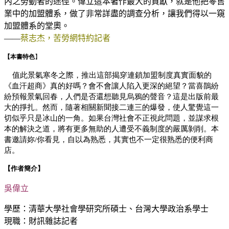
內之勞動者的途徑。偉立這本著作最大的貢獻，就是他把零售
業中的加盟體系，做了非常詳盡的調查分析，讓我們得以一窺
加盟體系的堂奧。
——
蔡志杰，苦勞網特約記者
【本書特色
】
值此景氣寒冬之際，推出這部揭穿連鎖加盟制度真實面貌的
《血汗超商》真的好嗎？會不會讓人陷入更深的絕望？當喜鵲紛
紛預報景氣回春，人們是否還想聽見烏鴉的聲音？這是出版前最
大的掙扎。然而，隨著相關新聞接二連三的爆發，使人驚覺這一
切似乎只是冰山的一角。如果台灣社會不正視此問題，並謀求根
本的解決之道，將有更多無助的人遭受不義制度的嚴厲剝削。本
書邀請妳
你看見，自以為熟悉，其實也不一定很熟悉的便利商
/
店。
【作者簡介】
吳偉立
學歷：清華大學社會學研究所碩士、台灣大學政治系學士
現職：財訊雜誌記者