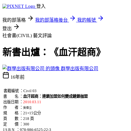
登入
我的部落格
我的部落格後台
我的帳號
登出
社會書(CIVIL)
藝文評論
新書出爐：《血汗超商》
群學出版有限公司
16年前
書籍編號 ：Civil 03
書 名 ：
血汗超商：連鎖加盟如何變成鏈鎖枷盟
出版日期 ：
2010.03.11
作 者 ：
吳偉立
規 格 ：
21
×
15
公分
頁 數 ：218 頁
定 價 ：300
I S B N ：
978-986-6525-22-3