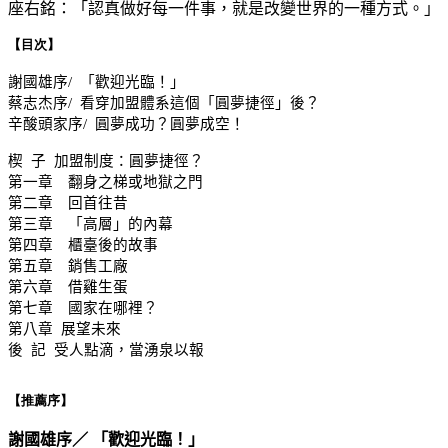
座右銘：「認真做好每一件事，就是改變世界的一種方式。」
【目次】
謝國雄序
/
「歡迎光臨！」
蔡志杰序
/
看穿加盟體系這個「圓夢捷徑」後？
辛酸頭家序
/
圓夢成功？圓夢成空！
楔
子
加盟制度：圓夢捷徑？
第一章 翻身之梯或地獄之門
第二章 回首往昔
第三章 「高層」的內幕
第四章 櫃臺後的故事
第五章 銷售工廠
第六章 借雞生蛋
第七章 國家在哪裡？
第八章
展望未來
後
記
受人點滴，當湧泉以報
【推薦序
】
謝國雄序／ 「歡迎光臨！」