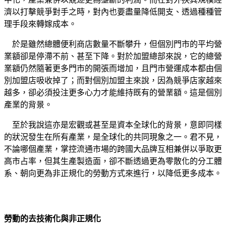
濟以打擊競爭對手之時，對內也要盡量降低開支、透過種種管
理手段來轉嫁成本。
於是雖然總體便利商店數量不斷攀升，但個別門市的平均營
業額卻是停滯不前、甚至下降。對於加盟總部來說，它的總營
業額仍然隨著更多門市的開張而增加，且門市營運成本都由個
別加盟店吸收掉了；而對個別加盟主來說，因為競爭店家越來
越多，卻必須投注更多心力才能維持既有的營業額。這是個別
產業的背景。
至於我說這亦是宏觀或甚至是資本全球化的背景，意即同樣
的狀況發生在所有產業，是全球化的共同現象之一。君不見，
不論哪個產業，掌控流通市場的跨國大品牌互相兼併以爭取更
高市占率，但其生產製造面，卻不斷透過更為零散化的分工體
系、朝向更為非正規化的勞動方式來進行，以降低更多成本。
勞動的去技術化與非正規化