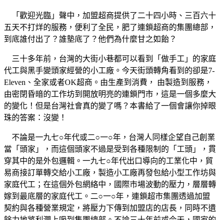
「歡迎光臨」聲中，加盟超商提供了二十四小時、三百六十
五天不打烊的服務，便利了全民，肥了連鎖超商的集團總部，
到底誰付出了？誰墊底了？他們為什麼甘之如飴？
三十多年前，台灣的大街小巷都可以看到「做手工」的家庭
代工與黑手變頭家經營的小工廠。今天街頭轉角看到的卻是7-
Eleven、全家或者OK超商。由生產到消費， 由製造到服務，
由密閉昏暗的工作坊到開放明亮的連鎖門市，這是一個多麼大
的變化！但是台灣社會真的變了嗎？本書給了一個會讓你掉眼
珠的答案：沒變！
不論是一九七○年代或二○一○年，台灣人同樣企望自己創業
當「頭家」，而這個頭家不過是受到各種限制的「工頭」，貫
穿其中的是外包邏輯。一九七○年代出口導向的工業化中，貿
易商接訂單轉交給小工廠，製造小工廠再發包給小型工作坊與
家庭代工；在這個外包網絡中，國際市場波動的壓力，層層轉
嫁到最底層的家庭代工。二○一○年，連鎖超市集團透過加盟
契約與各種營業規定，將壓力下傳到加盟店的店長，同時不遺
餘力地將利潤上吸到集團總部。不論三十年前或今天，國家的