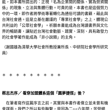
能，如本書所提出的：正視「名為企業間的關係、實為勞資關
係」的現象、立法與集體行動。可貴的是，本書也是這個努力
中的一環，即作者將學術專著轉化為通俗可讀的書籍，藉此與
台灣社會通。這是立基在嚴謹的「專業社會學」之上，體現公
共利益的「公眾社會學」。祈願本書能成為台灣讀書界與文化
界的暢銷書，讓貼近台灣社會動脈、踏實、深刻、具有啟發力
的社會學著作能成為「非小說類」的主角。
（謝國雄為清華大學社會所教授兼所長、中研院社會學所研究
員）
＊ ＊ ＊ ＊ ＊ ＊ ＊ ＊ ＊
蔡志杰序／ 看穿加盟體系這個「圓夢捷徑」後？
在筆者寫作這篇序言之前，其實與本書作者偉立並未曾有機
會謀面。我們之所以有些聯繫，是因為二○○六年間，苦勞網