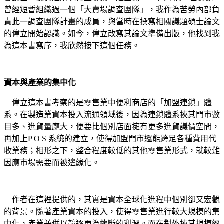
曾經短暫組織過一個「大賣場調查團隊」，我作為苦勞內部負
責此一調查團隊計畫的成員，與當時在撰寫相關議題碩士論文
的偉立開始認識。如今，偉立改寫其論文準備出版，他找到我
為這本書寫序，我欣然接下這個任務。
資本與產業的集中化
偉立這本書考察的是零售業中便利商店的「加盟連鎖」體
系。在製造業資本投入流通領域後，因為連鎖體系挾其門市數
目多、進貨量龐大，便要比個別店面擁有更多進貨議價空間，
再加上P O S 系統的建立，使得加盟門市還能跨足各種費用代
收業務；相形之下，整合程度較低的其他零售業形式，就較難
因應市場需要而被邊緣化。
作者在這裡提供的，其實是資本全球化進程中個別卻又宏觀
的背景。隨著產業資本的投入，使得零售業進行較大規模的集
中化，產業兼併以競逐更為壟斷的利潤。而在對外挾其規模經