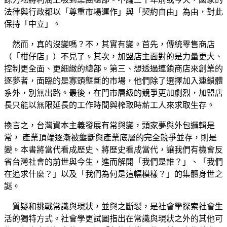
法律與行政都以「尊重市場運作」與「契約自由」為由，對此
保持「中立」。
然而，真的沒變嗎？不，其實有變。首先，傳統零售商店
（「柑仔店」）不見了。其次，加盟店主面對的是力量更大、
控制更全面、更細緻的總部。第三、想透過連鎖商店來創業的
逐夢者，面臨的是寡頭壟斷的市場，他們除了選擇加入連鎖體
系外，別無出路。最後，在門市層級的競爭更加劇烈，加盟店
長只能以無限延長的工作時間與榨取時薪工人來求取生存。
換言之，台灣資本主義發展有常與變，頭家夢與外包邏輯是
常， 產業頂端逐漸被壟斷與產業底層的完全競爭並存，則是
變。本書將當代看成歷史、將歷史看成當代，讓我們有機會反
省台灣社會的前世與今生，進而解開「我們是誰？」、「我們
在追求什麼？」以及「我們為何是這幅模樣？」的集體身世之
謎。
質疑和挑戰常識與現狀，並與之斷裂，是社會學探索社會生
活的獨特方式。社會學更試圖指出在常識與現狀之外的其他可