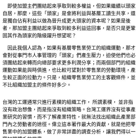
即使加盟主們團結起來爭取到較多權益，但如果繼續以頭家
自居，那麼，這些「頭家」是會將利益與基層工讀生共享，還
是獨自佔有利益以做為晉升成更大頭家的資本呢？如果是後
者，那加盟主團結起來爭取到較多利益這回事，是否只是更鞏
固其作為頭家的階級躍升想望呢？
因此我個人認為，如果有基層零售業勞工的組織運動，那才
會對從事門市人事管理的「頭家」們產生壓力，迫使他們也必
須團結起來轉而向總部要求更多利潤分享；而兩個部門的組織
運動如果能與時俱進，也比較可望對於零售業的勞動環境，產
生較正面的拉動力。只是，組織零售業勞工的主客觀條件，並
不比組織加盟主的條件好多少。
台灣的工運通常只進行素樸的組織工作， 所謂素樸， 並非指
沒有政治想像，而是指沒有組織策略。台灣工運界沒有從事產
業研究的習慣，而不了解產業特性，就無法找出組織此產業部
門內之勞動者的途徑。偉立這本著作最大的貢獻，就是他把零
售業中的加盟體系，做了非常詳盡的調查分析，讓我們得以一