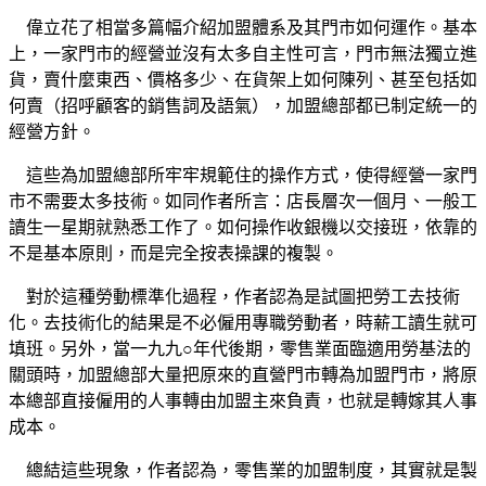
偉立花了相當多篇幅介紹加盟體系及其門市如何運作。基本
上，一家門市的經營並沒有太多自主性可言，門市無法獨立進
貨，賣什麼東西、價格多少、在貨架上如何陳列、甚至包括如
何賣（招呼顧客的銷售詞及語氣），加盟總部都已制定統一的
經營方針。
這些為加盟總部所牢牢規範住的操作方式，使得經營一家門
市不需要太多技術。如同作者所言：店長層次一個月、一般工
讀生一星期就熟悉工作了。如何操作收銀機以交接班，依靠的
不是基本原則，而是完全按表操課的複製。
對於這種勞動標準化過程，作者認為是試圖把勞工去技術
化。去技術化的結果是不必僱用專職勞動者，時薪工讀生就可
填班。另外，當一九九○年代後期，零售業面臨適用勞基法的
關頭時，加盟總部大量把原來的直營門市轉為加盟門市，將原
本總部直接僱用的人事轉由加盟主來負責，也就是轉嫁其人事
成本。
總結這些現象，作者認為，零售業的加盟制度，其實就是製