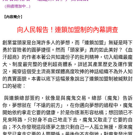
（持續增加中...）
【內容簡介
】
向人民報告！連鎖加盟制的內幕調查
創業當頭家是台灣許多人的夢想，而「連鎖加盟」無疑是時下
勇於冒險者的圓夢捷徑。然而「頭家夢」真的如此美好？《血
汗超商》的作者本著公共知識份子的批判精神，切入組織最龐
大、制度最完整的便利超商體系，詳述其產業歷史及運作實
況，揭穿這個受主流商業媒體高度吹捧的神話組織不為外人知
的真實面貌。本書以底下這幅景象說出了連鎖加盟制被緘默封
口的祕密：
與連鎖總部簽約，就像是與魔鬼交易。總部（魔鬼）告訴
你，夢想就在「不遠的前方」，在你邁向夢想的過程中，魔鬼
開始依約拿走它要的健康，於是你逐漸形容枯槁；想回頭已不
見來時路，只好身不由己地走下去，魔鬼又取走了它要的自
由；不久你發現這段逐夢之旅只剩自己一人孤立無援，原來魔
鬼早已拿走它要的人際關係。最後你不支倒地，對魔鬼發出質