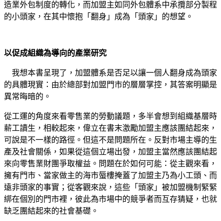
造業外包制度的轉化，而加盟主如同外包體系中承攬部分製程
的小頭家，在其中懷抱「翻身」成為「頭家」的想望。
以促成組織為導向的產業研究
我想本書呈現了，加盟體系是否足以讓一個人翻身成為頭家
的具體現實：由於總部對加盟門市的層層掌控，其答案明顯是
異常晦暗的。
從工運的角度來看零售業的勞動議題，多半會想到組織基層時
薪工讀生，相較起來，偉立在書末激勵加盟主應該團結起來，
可說是不一樣的路徑。但這不是問題所在。反對市場主導的生
產及社會關係，如果從這個立場出發，加盟主當然應該團結起
來向零售業財團爭取權益。問題在於如何可能：從主觀來看，
擁有門市、當家做主的海市蜃樓掩蓋了加盟主乃為小工頭、而
遠非頭家的事實；從客觀來說，這些「頭家」被加盟機制緊緊
綁在個別的門市裡，彼此為市場中的競爭者而互存猜疑，也就
缺乏團結起來的社會基礎。