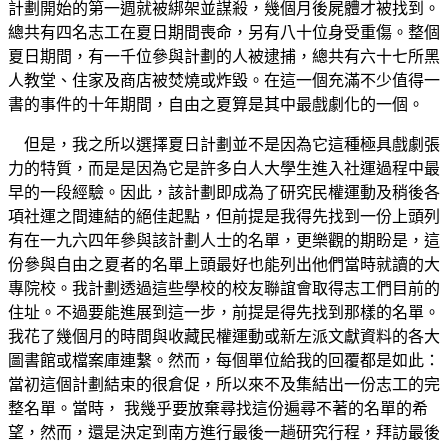
計劃開始的第一週就被綁架並謀殺，幾個月後屍體才被找到。
總共有四名志工在夏日期間喪命，另有八十位身受重傷。整個
夏日期間，有一千位參與計劃的人被逮捕，總共有六十七所黑
人教堂、住家及商店被焚燒或炸毀。在這一個充滿不少值得一
書的事件的十年期間，自由之夏算是其中最戲劇化的一個。
但是，我之所以選擇夏日計劃並不是因為它這種極具戲劇張
力的特質，而是是因為它是許多白人大學生進入社運過程中最
早的一段經驗。因此，該計劃即成為了研究民權運動及稍後各
項社運之間連結的絕佳起點，但前提是我得先找到一份上頭列
有在一九六四年參與該計劃人士的名單，更樂觀的期盼是，這
份參與自由之夏者的名單上頭最好也能列出他們當時就讀的大
專院校。我計劃透過這些學校的校友聯誼會取得志工們目前的
住址。不過要能進展到這一步，前提是得先找到那樣的名單。
我花了幾個月的時間與收藏民權運動或新左派文獻資料的各大
圖書館或檔案庫連繫。然而，每個單位給我的回覆都是如此：
當初這個計劃結束的很倉促，所以來不及集結出一份志工的完
整名單。當時， 我幾乎要放棄尋找這份遍尋不著的名單的希
望，然而，還是決定到南方進行最後一趟研究行程，拜訪最後