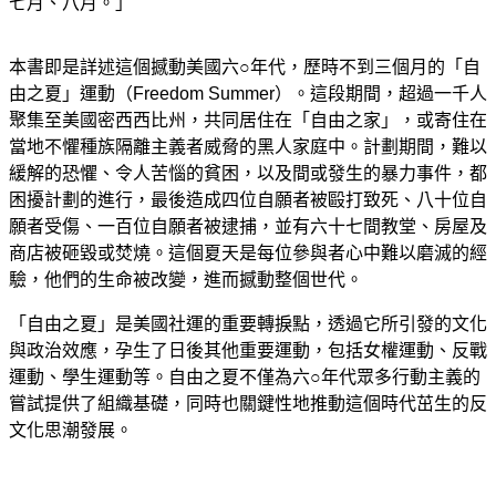
七月、八月。」
本書即是詳述這個撼動美國六○年代，歷時不到三個月的「自
由之夏」運動（Freedom Summer）。這段期間，超過一千人
聚集至美國密西西比州，共同居住在「自由之家」，或寄住在
當地不懼種族隔離主義者威脅的黑人家庭中。計劃期間，難以
緩解的恐懼、令人苦惱的貧困，以及間或發生的暴力事件，都
困擾計劃的進行，最後造成四位自願者被毆打致死、八十位自
願者受傷、一百位自願者被逮捕，並有六十七間教堂、房屋及
商店被砸毀或焚燒。這個夏天是每位參與者心中難以磨滅的經
驗，他們的生命被改變，進而撼動整個世代。
「自由之夏」是美國社運的重要轉捩點，透過它所引發的文化
與政治效應，孕生了日後其他重要運動，包括女權運動、反戰
運動、學生運動等。自由之夏不僅為六○年代眾多行動主義的
嘗試提供了組織基礎，同時也關鍵性地推動這個時代茁生的反
文化思潮發展。