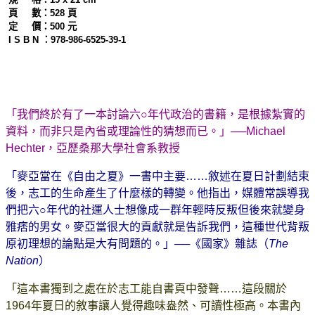
頁 數：528 頁
定 價：500 元
I S B N ：978-986-6525-39-1
「我們終於有了一本討論六○年代政治的書籍，是根據紮實的
資料，而非只是內省或理論性的猜想而已。」──Michael
Hechter，亞歷桑那大學社會系教授
「麥亞當在《自由之夏》一書中主要……敘述在夏日計劃結束
後，志工的生命產生了什麼樣的轉變。他指出，媒體常誤導我
們把六○年代的社運人士想像成一群年輕時反叛但後來就變身
雅痞的男女。麥亞當很大的貢獻就是告訴我們，這種世代背叛
原初理想的論點是大有問題的。」──《國家》雜誌（
The
Nation
）
「這本書獨到之處在於志工能自書頁中發聲……這段關於
1964年夏日的敘事讓人覺得趣味盎然、可讀性極高。本書內