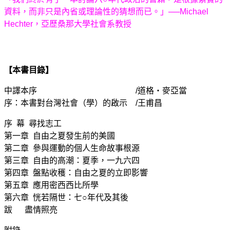
資料，而非只是內省或理論性的猜想而已。」──Michael
Hechter，亞歷桑那大學社會系教授
【本書目錄】
中譯本序 /道格‧麥亞當
序：本書對台灣社會（學）的啟示 /王甫昌
序 幕 尋找志工
第一章 自由之夏發生前的美國
第二章 參與運動的個人生命故事根源
第三章 自由的高潮：夏季，一九六四
第四章 盤點收穫：自由之夏的立即影響
第五章 應用密西西比所學
第六章 恍若隔世：七○年代及其後
跋 盡情照亮