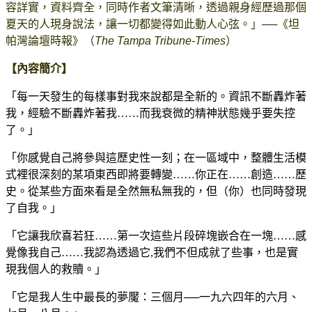
容詳實，資料齊全，同時作者文筆清晰，透過親身經歷過那個
夏天的人現身說法，讓一切都變得如此動人心弦。」──《坦
帕灣論壇時報》（
The Tampa Tribune-Times
）
【內容簡介】
「每一天發生的每樣事對我來說都是全新的。資訊不斷轟炸著
我，經驗不斷轟炸著我……而我衰微的精神狀態幾乎要失控
了。」
「你感覺自己將參與這歷史性一刻；在一區域中，整體生活模
式裡很深刻的某項東西即將要轉變……你正在……創造……歷
史。從某些方面來看是全然無私無我的，但（你）也同時發現
了自我。」
「它讓我欣喜若狂……第一次這些片段碎塊嵌合在一塊……感
覺像我自己……我認為透過它,我們不但成就了些事，也是實
現我個人的救贖。」
「它是我人生中最長的夢魘：三個月──一九六四年的六月、