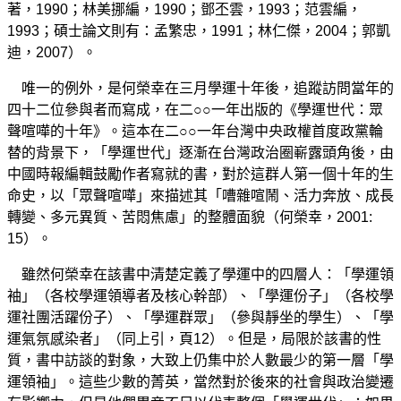
著，1990；林美挪編，1990；鄧丕雲，1993；范雲編，
1993；碩士論文則有：孟繁忠，1991；林仁傑，2004；郭凱
迪，2007）。
唯一的例外，是何榮幸在三月學運十年後，追蹤訪問當年的
四十二位參與者而寫成，在二○○一年出版的《學運世代：眾
聲喧嘩的十年》。這本在二○○一年台灣中央政權首度政黨輪
替的背景下，「學運世代」逐漸在台灣政治圈嶄露頭角後，由
中國時報編輯鼓勵作者寫就的書，對於這群人第一個十年的生
命史，以「眾聲喧嘩」來描述其「嘈雜喧鬧、活力奔放、成長
轉變、多元異質、苦悶焦慮」的整體面貌（何榮幸，2001:
15）。
雖然何榮幸在該書中清楚定義了學運中的四層人：「學運領
袖」（各校學運領導者及核心幹部）、「學運份子」（各校學
運社團活躍份子）、「學運群眾」（參與靜坐的學生）、「學
運氣氛感染者」（同上引，頁12）。但是，局限於該書的性
質，書中訪談的對象，大致上仍集中於人數最少的第一層「學
運領袖」。這些少數的菁英，當然對於後來的社會與政治變遷