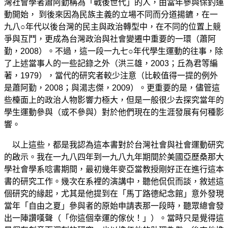
灣社會學者蕭阿勤稱為「戰後世代」的人，由當年參與保釣運
動開始， 到後來因為民族主義的立場不同而分道揚鑣，在一
九八○年代以後台灣的民主與政治轉型中，在不同的位置上競
爭與互鬥，更成為台灣政治與社會變遷中重要的一環（蕭阿
勤，2008）。不過，這一段一九七○年代學生運動的往事，除
了上述當事人的一些記錄之外（洪三雄，2003；丘為君等編
著，1979），當代的研究者較少注意（比較值得一提的例外
是蕭阿勤，2008；與湯志傑，2009）。更重要的是，儘管這
些檯面上的政治人物影響力極大，但是一般很少去探究當年的
學生運動參與（或不參與）對於他們現在的生涯發展有何種影
響。
以上這些，都是我認為這本書對於台灣社會與社會運動研究
的啟示。我在一九八四年到一九八九年期間於美國亞歷桑那大
學社會學系唸書期間，最初幾年麥亞當教授剛好正在進行這本
書的研究工作。幾次在系裡的演講中，聽他侃侃而談，敘述這
個研究的緣起，尤其是他提到在「馬丁路德紀念館」意外發現
當年「自由之夏」參與者的原始申請表那一段時，聽眾總會發
出一陣讚嘆聲（「你這個幸運的傢伙！」）。當時只是覺得這