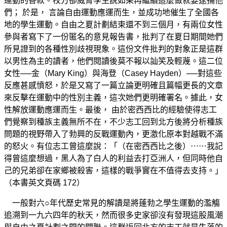
運動的善款。校方卻威脅學生說如果再繼續這麼做就要逮捕他
們； 於是， 言論自由運動應運而生，並成功地催生了全國各
地的學生運動。自由之夏計劃結束還不到三個月，有兩位女性
參與者寫下了一份匿名的意見報告書，批判了在夏日期間她們
所見證到的各種性別歧視現象。這份文件批判的對象正是這群
以男性為主的讀者，他們閱讀後莫不報以訕笑及輕蔑。這二位
女性──金（Mary King）與海登（Casey Hayden）──對這些
反應甚感憤怒，於是又寫了一篇立論更明確且篇幅更長的文章
來反擊在運動中的性別主義，這次她們更明確署名。據此，女
性解放運動應運而生。最後， 由於密西西比的經驗使得志工
們覺察到種族主義無所不在，不少志工回到北方後將分析種族
問題的視野帶入了勃興的反戰運動內，更激化原本對越戰不滿
的怒火。有位志工曾這麼說：「（在密西西比之後）⋯⋯我記
得曾這麼想過，黑人為了白人的利益去打亞洲人，但同時他自
己的兄弟卻在家鄉被殺害，這樣的戰爭實在不值得去支持。」
（本書英文頁碼 172）
一般對六○年代歷史常見的解讀是將蓬勃之學生運動的濫觴
追溯到一九六四年的秋天，然而很多史家卻沒有發現這股風潮