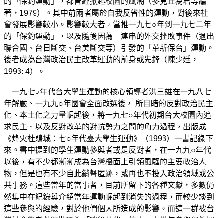
的「保釣運動」，都曾經掀起校園的風潮（參見丘為君等編
著，1979）。其中前兩者屬於自我反省性的運動，對後來社
會發展影響較小。影響較大者，當推一九七○年到一九七二年
的「保釣運動」，以及隨後因為一連串的外交挫敗事件（退出
聯合國、台日斷交、台美斷交等）引發的「革新保台」運動。
後者成為台灣政治民主改革運動的前身或先鋒（陳少廷，
1993: 4）。
一九七○年代台大學生運動的核心領導者洪三雄在一九八七
年解嚴、一九九○年國會全面改選後， 所目睹的反對政治民主
化、本土化之力量崛起後，將一九七○年代初期台大校園內追
求民主、以及反對改革的對抗勢力之間的角力過程，出版成
《烽火杜鵑城：七○年代臺大學生運動》（1993）一書記錄下
來。書中提到的學生運動參與者或是反對者，在一九九○年代
以後，有不少都漸漸成為台灣檯面上引領風騷的主要政治人
物，但是也有不少自此銷聲匿跡，或再也不投入政治領域或公
共事務。這些當年的當事者，目前所留下的各種文獻，多數仍
然集中在紀錄與介紹當年運動崛起到消失的過程，而較少談到
這些參與的經驗，對於他們個人所造成的影響。而這一群被台