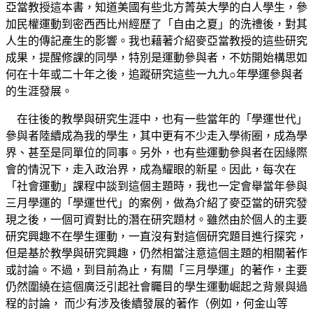
亞當教授這本書，知道美國有些北方菁英大學的白人學生，參
加民權運動到密西西比州經歷了「自由之夏」的洗禮後，對其
人生的傳記產生的影響。我也藉著介紹麥亞當教授的這些研究
成果，提醒修課的同學，特別是運動參與者，不妨開始構思如
何在十年或二十年之後，追蹤研究這些一九九○年學運參與者
的生涯發展。
在往後的教學與研究生涯中，也有一些當年的「學運世代」
參與者陸續成為我的學生，其中更有不少走入學術圈，成為學
界、甚至是同單位的同事。另外，也有些運動參與者在因緣際
會的情況下，走入政治界，成為耀眼的新星。因此，每次在
「社會運動」課程中談到這個主題時，我也一定會舉當年參與
三月學運的「學運世代」的案例，做為介紹了麥亞當的研究發
現之後，一個可資對比的潛在研究題材。雖然由於個人的主要
研究興趣不在學生運動，一直沒有對這個研究題目進行探究，
但是基於教學與研究興趣，仍然相當注意這個主題的相關著作
或討論。不過，到目前為止，有關「三月學運」的著作，主要
仍然圍繞在這個廣泛引起社會矚目的學生運動崛起之背景與過
程的討論， 而少有涉及後續發展的著作（例如，何金山等