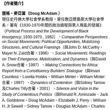
【作者簡介】
道格‧麥亞當（Doug McAdam ）
現任史丹佛大學社會學系教授，曾任教亞歷桑那大學社會學
系，著有《1930-1970年間的政治過程與黑人叛亂的發展》
（
Political Process and the Development of Black
Insurgency
, 1930-1970 , 1982）、
Comparative Perspectives
on Social Movements: Political Opportunities, Mobilizing
Structures, and Cultural Framings
（與John D. McCarthy、
Mayer N. Zald合著，1996）、
Social Movements: Readings
on Their Emergence, Mobilization, and Dynamics
（與David
A. Snow合著，1997）、
Making Connections for Africa:
Report from a Constituency Builders' Dialogue
（與Imani
Countess、Loretta Hobbs、William Minter、William Minter
合著，1997）、
Dynamics of Contention
（與Sidney Tarrow
及Charles Tilly合著，2001）、
Silence and Voice in the
Study of Contentious Politics
（與Ronald R. Aminzade、Jack
A. Goldstone、Doug McAdam、Elizabeth J. Perry、William
H. Jr Sewell、Sidney Tarrow、Douglas McAdam、Charles