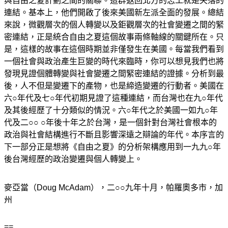
與自由之夏計劃之間的關聯。這群返回北方的志工就是失落的
連結。基本上，他們開啟了後來美國新左派全面的發展。總結
來說，微觀層次的個人轉變以及鉅觀層次的社會變遷之間的緊
密連結，正是統合自由之夏這個故事兩條軸線的關鍵所在。只
是，這樣的故事在這個時期並非僅發生在美國。每當我們看到
一個社會與政治產生巨變的時代來臨時，你可以想見我們也將
發現見證個體轉變與社會變遷之間緊密連結的證據。分析到最
後，人不但是變遷下的產物，也是締造變遷的行動者。美國在
六○年代及七○年代初期見證了這種連結，而台灣也在九○年代
及其後經歷了十分類似的情況。六○年代之於美國一如九○年
代及二○○ ○年後十年之於台灣，是一個針對台灣社會根本的
政治與社會結構進行不斷且影響深遠之辯論的年代。本序言的
下一部分正是想將《自由之夏》的分析架構應用到一九九○年
後台灣經歷的政治變遷與個人轉變上。
麥亞當（Doug McAdam），二○○九年十月，帕羅奧多市，加
州
==