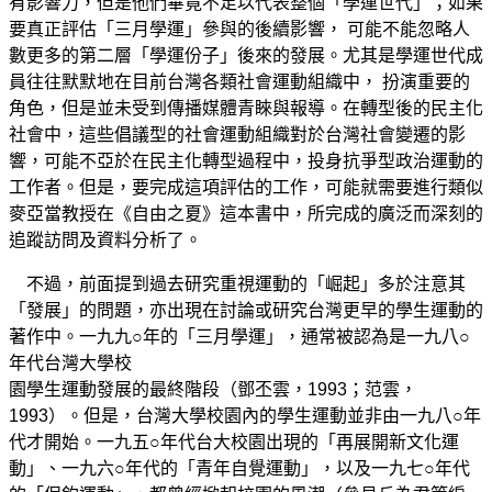
有影響力，但是他們畢竟不足以代表整個「學運世代」；如果
要真正評估「三月學運」參與的後續影響， 可能不能忽略人
數更多的第二層「學運份子」後來的發展。尤其是學運世代成
員往往默默地在目前台灣各類社會運動組織中， 扮演重要的
角色，但是並未受到傳播媒體青睞與報導。在轉型後的民主化
社會中，這些倡議型的社會運動組織對於台灣社會變遷的影
響，可能不亞於在民主化轉型過程中，投身抗爭型政治運動的
工作者。但是，要完成這項評估的工作，可能就需要進行類似
麥亞當教授在《自由之夏》這本書中，所完成的廣泛而深刻的
追蹤訪問及資料分析了。
不過，前面提到過去研究重視運動的「崛起」多於注意其
「發展」的問題，亦出現在討論或研究台灣更早的學生運動的
著作中。一九九○年的「三月學運」，通常被認為是一九八○
年代台灣大學校
園學生運動發展的最終階段（鄧丕雲，1993；范雲，
1993）。但是，台灣大學校園內的學生運動並非由一九八○年
代才開始。一九五○年代台大校園出現的「再展開新文化運
動」、一九六○年代的「青年自覺運動」，以及一九七○年代