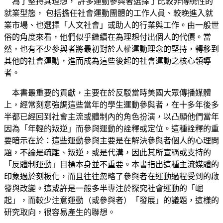
為了堅持其理想， 許多運動參與者選擇了比較非傳統性的
就業型態， 包括擔任社會運動團體的工作人員、較晚進入就
業市場、也選擇「人文社會」或助人的行業與工作。由一般世
俗的角度來看，他們似乎繼續在為理想付出個人的代價。當
然，也有不少參與者將最初對於人權運動理念的堅持，轉移到
其他的社會運動，進而成為這些後起的社會運動之核心領導
者。
本書最重要的貢獻，主要在於反駁當時美國大眾傳播媒體
上，經常刻意強調這些當年的學生運動參與者，在十多年後多
半都已經回到社會主流或體制內的角色扮演，以凸顯他們當年
因為「年輕的叛逆」而參與運動的詮釋或定位。這種詮釋的重
要暗示在於：這些運動參與主要是在解決參與者個人的心理問
題，不論是疏離、叛逆，或是代溝，因此其所宣稱或支持的
「反體制運動」目標本身並不重要。本書指出這種主流媒體的
印象過於刻板化，而且往往忽略了參與者在運動過程受到的啟
發與改變。這或許是一般多半專注於探究社會運動的「崛
起」，而較少注意運動（或參與者）「發展」的議題，這樣的
研究取向，很容易產生的聯想。