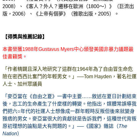
2008）、《客人？外人？遷移在歐洲（1800～）》（巨流出
版，2006）、《上帝有個夢》（雅歌出版，2005）。
【得獎與推薦記錄】
本書榮獲1988年Gustavus Myers中心頒發美國非暴力議題最
佳書籍獎。
「作者精闢且深入地研究了這群在1964年為了自由冒生命危
險在密西西比奮鬥的年輕男女。」──Tom Hayden，著名社運
人士、加州眾議員
「麥亞當在《自由之夏》一書中主要……敘述在夏日計劃結束
後，志工的生命產生了什麼樣的轉變。他指出，媒體常誤導我
們把六○年代的社運人士想像成一群年輕時反叛但後來就變身
雅痞的男女。麥亞當很大的貢獻就是告訴我們，這種世代背叛
原初理想的論點是大有問題的。」──《國家》雜誌（
The
Nation
）