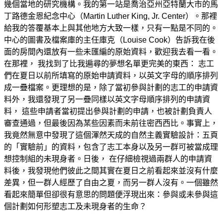
幾個當地的研究機構。我的第一站是喬治亞州亞特蘭大市的馬
丁路德金恩紀念中心（Martin Luther King, Jr. Center）。那裡
給我的答覆基本上與其他地方大致一樣，只有一點是不同的。
中心的圖書及檔案庫的主任庫克（Louise Cook）告訴我在後
面的房間內還放有一些未匯編的原始資料，歡迎我去看一看。
在那裡， 我找到了比我遍尋的夢想名單更完美的東西： 志工
們在夏日以前所填寫的原始申請資料，以英文字母的順序排列
成一疊檔案。更理想的是，除了當初參與計劃的志工的申請資
料外，我還發現了另一疊同樣以英文字母順序排列的申請資
料， 這些申請者當初提出參與計劃的申請，也被計劃負責人
審查通過，但最後因為某些因素而未前往密西西比。事實上，
我竟然無意中發現了這個渾然天成的自然主義實驗設計：五頁
的「實驗前」的資料，包含了志工本身以及另一群可被當成理
想控制組的未現身者。日後， 在仔細檢視過兩群人的申請資
料後，我發現他們彼此之間其實在夏日之前看起來並沒有什麼
差異，但一群人經歷了自由之夏，而另一群人沒有。一個雖然
看起來簡單但卻很有意思的問題便浮現出來：參與或未參與這
個計劃如何形塑志工及未現身者的生命？