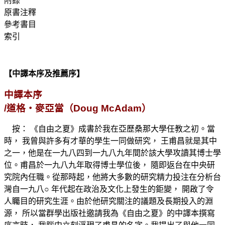
附錄
原書注釋
參考書目
索引
【中譯本序及推薦序】
中譯本序
/道格‧麥亞當（Doug McAdam）
按： 《自由之夏》成書於我在亞歷桑那大學任教之初。當
時， 我曾與許多有才華的學生一同做研究， 王甫昌就是其中
之一，他是在一九八四到一九八九年間於該大學攻讀其博士學
位。甫昌於一九八九年取得博士學位後， 隨即返台在中央研
究院內任職。從那時起，他將大多數的研究精力投注在分析台
灣自一九八○ 年代起在政治及文化上發生的鉅變， 開啟了令
人矚目的研究生涯。由於他研究關注的議題及長期投入的淵
源， 所以當群學出版社邀請我為《自由之夏》的中譯本撰寫