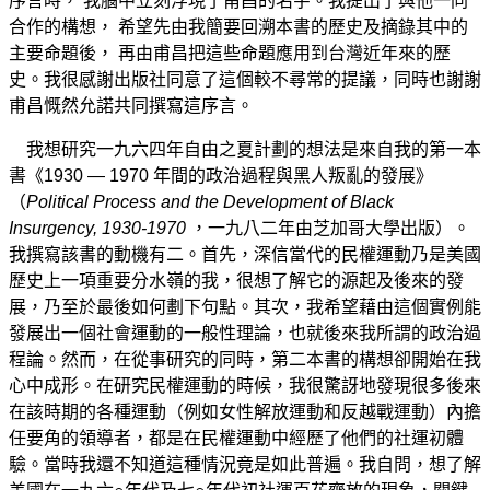
序言時， 我腦中立刻浮現了甫昌的名字。我提出了與他一同
合作的構想， 希望先由我簡要回溯本書的歷史及摘錄其中的
主要命題後， 再由甫昌把這些命題應用到台灣近年來的歷
史。我很感謝出版社同意了這個較不尋常的提議，同時也謝謝
甫昌慨然允諾共同撰寫這序言。
我想研究一九六四年自由之夏計劃的想法是來自我的第一本
書《1930 — 1970 年間的政治過程與黑人叛亂的發展》
（
Political Process and the Development of Black
Insurgency, 1930-1970
，一九八二年由芝加哥大學出版）。
我撰寫該書的動機有二。首先，深信當代的民權運動乃是美國
歷史上一項重要分水嶺的我，很想了解它的源起及後來的發
展，乃至於最後如何劃下句點。其次，我希望藉由這個實例能
發展出一個社會運動的一般性理論，也就後來我所謂的政治過
程論。然而，在從事研究的同時，第二本書的構想卻開始在我
心中成形。在研究民權運動的時候，我很驚訝地發現很多後來
在該時期的各種運動（例如女性解放運動和反越戰運動）內擔
任要角的領導者，都是在民權運動中經歷了他們的社運初體
驗。當時我還不知道這種情況竟是如此普遍。我自問，想了解