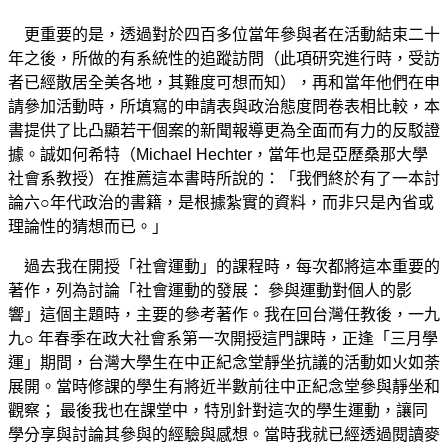
更重要的是，透過對於四百多位當年參與者在活動結束二十
年之後，所做的有系統性的追蹤訪問（此項研究進行時，受訪
者已經散居全美各地，其難度可想而知），再和當年他們在申
請參加活動時，所填寫的申請表與政治態度問卷表相比較，本
書提供了比凸顯若干個案的新聞報導更為全面而有力的反駁證
據。誠如何希特（Michael Hechter，當年也是亞歷桑那大學
社會系教授）在推薦這本書時所說的：「我們終於有了一本討
論六○年代政治的書籍，是根據紮實的資料，而非只是內省或
理論性的猜想而已。」
過去我在開授「社會運動」的課程時，每次都將這本重要的
著作，列為討論「社會運動的發展： 參與運動對個人的影
響」這個主題時，主要的參考著作。我在回台灣任教後，一九
九○ 年春季在政大社會系第一次開授這門課時，正逢「三月學
運」期間，台灣大學生在中正紀念堂靜坐抗議的活動如火如荼
展開。當時修課的學生有將近半數前往中正紀念堂參與靜坐和
觀察； 最後我也在課堂中，特別針對這次的學生運動，讓同
學分享與討論其參與的經驗與感想。當時我就已經透過閱讀麥