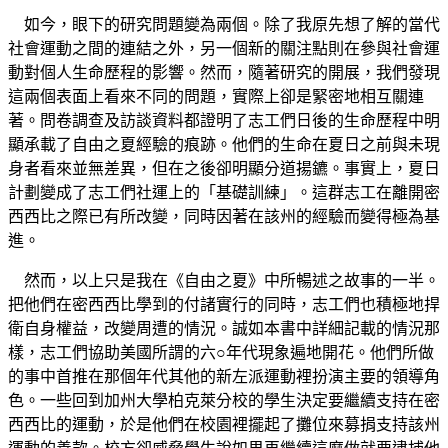
如今，眼下的研究問題變為兩個。除了我原先想了解的當代
社會運動之間的連結之外，另一個新的關注點則在參與社會運
動對個人生命歷程的影響。然而，隨著研究的開展，我們發現
這兩個表面上看來不同的問題，實際上卻是緊密地相互關連
著。問卷調查及訪談資料都證明了志工們日後的生命歷程中明
顯承載了自由之夏經驗的痕跡。他們的生命在夏日之前與未現
身者看來並無差異，但在之後卻明顯分道揚鑣。事實上，夏日
計劃變成了志工們社運上的「基礎訓練」。這群志工在離開密
西西比之際已有所改變，同時因著在該州的經驗而變得極為基
進。
然而，以上只是我在《自由之夏》中所暢述之故事的一半。
把他們在密西西比學到的付諸實行的同時，志工們也積極地捍
衛自身權益，改變周遭的情況。誠如本書中詳細記載的情況那
樣，志工們協助美國所謂的六○年代現象遍地開花。他們所做
的事中首推在那個年代其他的新左派運動裡扮演主要的領導角
色。一些回到加州大學柏克萊分校的學生決定要繼續支持在密
西西比的運動，於是他們在校園裡擺起了攤位來募捐支持該州