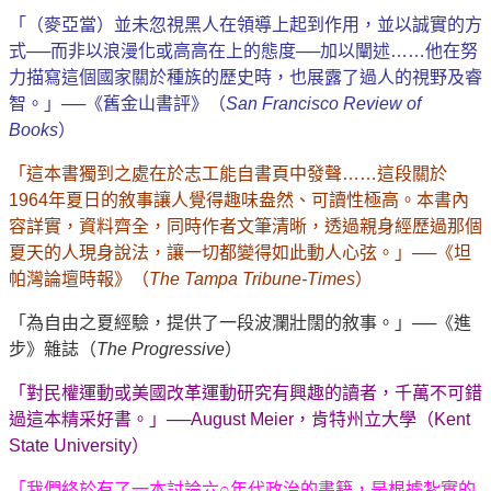
「（麥亞當）並未忽視黑人在領導上起到作用，並以誠實的方
式──而非以浪漫化或高高在上的態度──加以闡述……他在努
力描寫這個國家關於種族的歷史時，也展露了過人的視野及睿
智。」──《舊金山書評》（
San Francisco Review of
Books
）
「這本書獨到之處在於志工能自書頁中發聲……這段關於
1964年夏日的敘事讓人覺得趣味盎然、可讀性極高。本書內
容詳實，資料齊全，同時作者文筆清晰，透過親身經歷過那個
夏天的人現身說法，讓一切都變得如此動人心弦。」──《坦
帕灣論壇時報》（
The Tampa Tribune-Times
）
「為自由之夏經驗，提供了一段波瀾壯闊的敘事。」──《進
步》雜誌（
The Progressive
）
「對民權運動或美國改革運動研究有興趣的讀者，千萬不可錯
過這本精采好書。」──August Meier，肯特州立大學（Kent
State University）
「我們終於有了一本討論六○年代政治的書籍，是根據紮實的