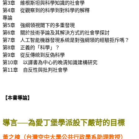
第3章 維根斯坦與科學知識的社會學
第4章 從觀察到的科學到對科學的解釋
專論
第5章 強綱領視閾下的多重發現
第6章 關於技術爭論及其解決方式的社會學探討
第7章 人工智能機器發現系統是對強綱領的經驗拒斥嗎？
第8章 正義的「科學」？
第9章 從反傳統到反偽科學
第10章 以譯書為中心的晚清知識建構研究
第11章 自反性與批判社會學
【本書導論】
導言──為愛丁堡學派設下嚴苛的目標
黃之棟（台灣空中大學公共行政學系助理教授）