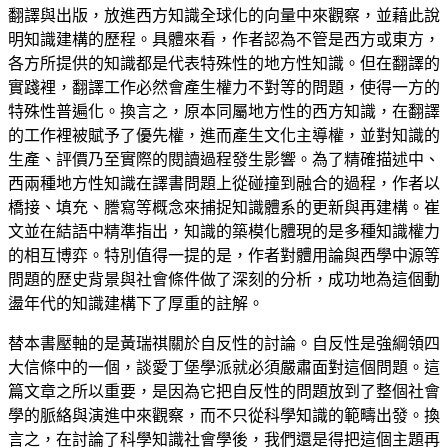
翻譯與出版，放進西方知識全球化的向量中來觀察，並藉此說
明知識建構的歷程。具體來看，作者認為不管是西方或東方，
各方所提供的知識都是代表特殊性的地方性知識。但在翻譯的
實踐裡，翻譯工作必然會產生權力不對等的問題，使得一方的
特殊性普遍化。換言之，原本同屬地方性的西方知識，在翻譯
的工作裡被賦予了優先權，進而產生文化主導權，並對知識的
生產、評價乃至實際的閱讀過程發生影響。為了精確描述中、
西兩種地方性知識在譯書問題上從碰撞到融合的過程，作者以
橋接、填充、謄寫等概念來捕捉知識體系的更新與再建構。崔
文並在結語中精準指出，知識的築模化體現的是多種知識權力
的相互博弈。特別值得一提的是，作者對體用論與西學中源等
問題的歷史背景與社會條件做了深刻的分析，成功地為這個動
盪年代的知識建構下了厚重的註解。
替本書壓軸的是黃瑞祺關於自反性的討論。自反性是強綱領四
大信條中的一個，談愛丁堡學派就必須嚴肅面對這個問題。這
篇文章之所以重要，是因為它把自反性的問題放到了整個社會
學的脈絡與演進中來觀察，而不只從科學知識的範疇出發。換
言之，在討論了科學知識社會學後，我們還是得把這個主題再