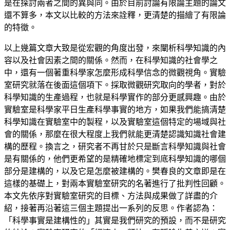
是在探討兩者之間的異與同。由於目前討論有限論主題的論文
還不算多，本文以比較的方法來詮釋，更清楚的描繪了有限論
的特徵。
以上幾篇文章大致是從宏觀的角度出發，來闡析科學知識的內
容以及社會因素之間的關係。然而，在科學知識的社會學之
中，還有一個著重科學家怎麼形成科學信念的微觀視角。實驗
室研究就落在後面這個項下。採取微觀研究取向的學者，對於
科學知識的生產過程，也就是科學實作的部分更感興趣。由於
實驗室是科學家平日生產科學事實的地方，如果我們能搞清楚
科學知識在實驗室中的製程，以及實驗室這個特定的場域與社
會的關係，那麼在很大程度上我們就能更清楚認識知識社會建
構的歷程。換言之，研究者不再甘於只是斷言科學知識與社會
是有關係的，他們更希望的是精確地標定到底科學知識的哪個
部分是建構的，以及它是怎麼被建構的。樊春良的文章即是在
這樣的基礎上，對兩本實驗室研究的名著進行了批判性回顧。
本文先依序對實驗室研究的目標、方法與成果做了詳盡的介
紹，接著再沿著這三個主題提出一系列的反思。作者認為：
「科學事實是建構性的」其實是我們研究的預設，而不是研究