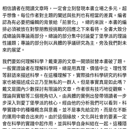
相信讀者在閱讀文章時，一定會立刻發現本書立場之多元，超
乎想像。每位作者對主題的闡述與批判也有相當的差異。編者
認為有必要把編輯的背景給「前景化」。總的來說，本書的編
排必須被放在對黎朋教授挑戰的回應之下來看待。全書大致分
成總論與專論兩部分。總論的部分集中討論愛丁堡學派的理論
性議題；專論的部分則以具體的爭議研究為主，旁及我們對未
來的展望。
我們要如何理解科學？戴東源的文章一開頭就替本書破了題。
一般實證論者在理解科學時，總是用真理、價值中立、理性等
等辭語來描述科學。在這種理解下，實際操作科學研究的科學
家也被描述成公正乃至無私的一群人。但是事實真是如此嗎？
戴文是國內少數探討有限論的文章，作者很有技巧地從觀察、
理論與實驗等三個視角切入，由具體的實例出發帶領讀者一步
步深入到愛丁堡學派的核心。經由他的分析我們可以看到，科
學實踐中的種種概念與意義，並不是事先給定的，而是在不斷
的運用中磨合出來的。由於這個緣故，文化與社會的要素一定
會在科學的實踐中起作用，並與科學自身糾結在一起。這種隱