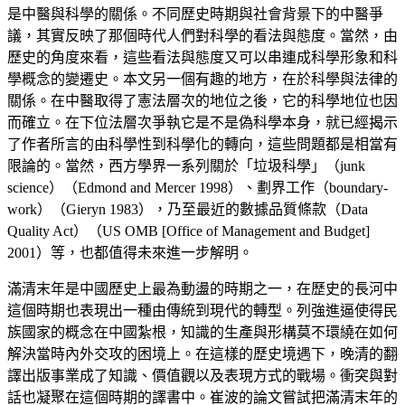
是中醫與科學的關係。不同歷史時期與社會背景下的中醫爭
議，其實反映了那個時代人們對科學的看法與態度。當然，由
歷史的角度來看，這些看法與態度又可以串連成科學形象和科
學概念的變遷史。本文另一個有趣的地方，在於科學與法律的
關係。在中醫取得了憲法層次的地位之後，它的科學地位也因
而確立。在下位法層次爭執它是不是偽科學本身，就已經揭示
了作者所言的由科學性到科學化的轉向，這些問題都是相當有
限論的。當然，西方學界一系列關於「垃圾科學」（junk
science）（Edmond and Mercer 1998）、劃界工作（boundary-
work）（Gieryn 1983），乃至最近的數據品質條款（Data
Quality Act）（US OMB [Office of Management and Budget]
2001）等，也都值得未來進一步解明。
滿清末年是中國歷史上最為動盪的時期之一，在歷史的長河中
這個時期也表現出一種由傳統到現代的轉型。列強進逼使得民
族國家的概念在中國紮根，知識的生產與形構莫不環繞在如何
解決當時內外交攻的困境上。在這樣的歷史境遇下，晚清的翻
譯出版事業成了知識、價值觀以及表現方式的戰場。衝突與對
話也凝聚在這個時期的譯書中。崔波的論文嘗試把滿清末年的