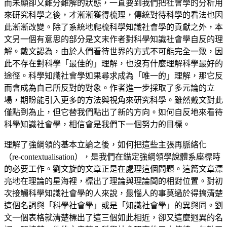
而未顯卻又難分難解的狀態，一直要到我們把社會學的分析用
來研究科學之後，才漸漸獲得梳理，傳統對待科學的看法也因
此漸漸改變。除了系統地爬梳科學知識社會學的貢獻之外，本
文另一個有意思的部分是文末作者對科學知識社會學自反的理
解。戴文認為，由於人們看待世界的方式不可能完全一致，因
此不存在對科學「最佳的」理解，也沒有什麼理解科學最好的
途徑。科學知識社會學如果尋求成為「唯一的」理解，那它反
而會成為自己所反對的對象。作者進一步採取了多元論的立
場，期盼能引入更多的方法與視角來研究科學。雖然戴文對此
僅點到為止，但它替我們點出了新的方向。如何自反地來看待
科學知識社會學，相信會是我們下一個努力的目標。
理解了強綱領的基本立論之後，如何把這些主張再脈絡化
（re-contextualisation），是我們在錨定強綱領學說體系座標時
的必要工作。劉文旋的文章正是在處理這個問題。這篇文章漂
亮地在理論的星海裡，標出了理論與理論間的相對位置。對初
次接觸科學知識社會學的人來說，最惱人的事莫過於得搞清楚
這個名詞與「科學社會學」或是「知識社會學」的異與同。劉
文一個表格就清楚標出了這三個如此相近，卻又這麼迥異的名