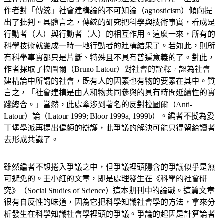
作者對「傳統」社會建構論的不可知論（agnosticism）傾向提
出了批判。具體言之，傳統的研究把科學與技術事實，看成是
行動者（人）與行動者（人）的相互作用。這麼一來，所有的
科學技術就變成一時一地行動者的建構結果了。若如此，則所
有科學事實都只是片斷、特殊且不具有普遍意義的了。對此，
作者採取了拉圖爾（Bruno Latour）對社會的詮釋，認為社會
建構論中所謂的社會，既有人的因素也有物的要素在其中。質
言之，「社會建構是由人和物共同參與的具有時間延續性的實
踐總合。」當然，此處牽涉到著名的反對拉圖爾（Anti-
Latour）論（Latour 1999; Bloor 1999a, 1999b）。編者不擬為愛
丁堡學派再提出偏頗的辯護，此爭議的解決可能只得留給讀者
去形成共識了。
雖然編者不想捲入爭議之中，但爭議裡頭隱含的爭議似乎是無
可避免的。王小紅的文章，即是處理發生在《科學的社會研
究》（Social Studies of Science）這本期刊中的論戰。這篇文章
很有自反性的味道，因為它把科學知識社會學的方法，拿來分
析發生在科學知識社會學裡頭的爭議。爭論的起因是計算論者