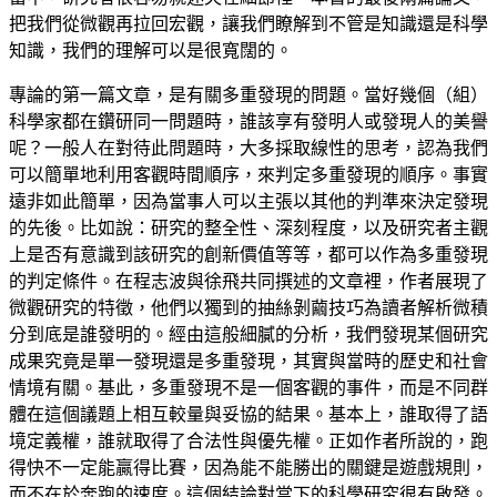
把我們從微觀再拉回宏觀，讓我們瞭解到不管是知識還是科學
知識，我們的理解可以是很寬闊的。
專論的第一篇文章，是有關多重發現的問題。當好幾個（組）
科學家都在鑽研同一問題時，誰該享有發明人或發現人的美譽
呢？一般人在對待此問題時，大多採取線性的思考，認為我們
可以簡單地利用客觀時間順序，來判定多重發現的順序。事實
遠非如此簡單，因為當事人可以主張以其他的判準來決定發現
的先後。比如說：研究的整全性、深刻程度，以及研究者主觀
上是否有意識到該研究的創新價值等等，都可以作為多重發現
的判定條件。在程志波與徐飛共同撰述的文章裡，作者展現了
微觀研究的特徵，他們以獨到的抽絲剝繭技巧為讀者解析微積
分到底是誰發明的。經由這般細膩的分析，我們發現某個研究
成果究竟是單一發現還是多重發現，其實與當時的歷史和社會
情境有關。基此，多重發現不是一個客觀的事件，而是不同群
體在這個議題上相互較量與妥協的結果。基本上，誰取得了語
境定義權，誰就取得了合法性與優先權。正如作者所說的，跑
得快不一定能贏得比賽，因為能不能勝出的關鍵是遊戲規則，
而不在於奔跑的速度。這個結論對當下的科學研究很有啟發。