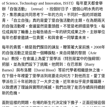
of Science, Technology and Innovation, ISSTI）每年夏天都會舉
辦「自強活動」（retreat）。找個好日子，選個山明水秀的地
方，集思廣益共同思考下一年的方向。不同於一般的郊遊踏
青，「自立自強」真的是愛丁堡自強活動的主題。在為期兩天
的自強活動裡，會議當然是重頭戲。不管是老師還是學生，每
位成員除了輪番上台報告過去一年的研究成果之外，主辦單位
每年也都會邀請一位貴賓，和與會者一同擘畫未來。
每年的貴賓，總是我們醒目的諫友，鞭策著大家前進。2008年
的自強活動正是這麼一個轉捩點。來自荷蘭的黎朋（Arie
Rip）教授，在會議上為愛丁堡學派（特別是當中的強綱領）
把脈，並為我們設下了挑戰。他問到：在巴恩斯（Barry
Barnes）與布洛爾（David Bloor）等前代學者相繼退休之後，
在下個十年裡愛丁堡學派到底要走向何方？對他而言，愛丁堡
學派在三十年前跨出了一大步之後，近年來似乎是步履蹣跚，
以致遭遇了理論與實際的搖撼。我們出現了能否存續與持續創
新的危機。
面對這樣的問題，在場的新生代決定接下擔子，正面迎接這個