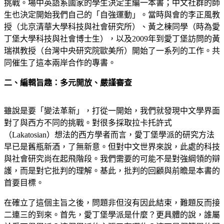
挑戰。場中英語系國家的學生決定主編一本書；中文社群的師
生也決定開始我們自己的「自強運動」。當時與會的李正風教
授（北京清華大學科技與社會研究所）、黃之棟同學（時為愛
丁堡大學科技與社會博士生），以及2009年到愛丁堡訪問的黃
瑞祺教授（台灣中央研究院歐美所）開始了一系列的工作。共
同催生了這本兩岸合作的專書。
二、編輯旨趣：多元開放、嚴謹審查
雖說是要「變法革新」，打從一開始，我們就發現中文學界面
對了與西方不同的挑戰。對很多採取拉卡托許式
（Lakatosian）想法的西方學者而言，愛丁堡學派的研究方法
早已是舊瓶新酒，了無新意。但對中文世界來說，此處的科技
與社會研究尚在起飛階段。我們需要的可能不是對強綱領的辯
護，而是對它批判的理解。基此，批判的回顧與前瞻是本書的
首要目標。
在確立了這個主旨之後，問題非但沒有因此結束，難題反而接
二連三的到來。首先，愛丁堡學派是什麼？更具體的說，誰屬