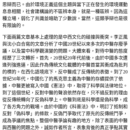
思辯而已。由於環境正義這個主題與當下正在發生的環境運動
息息相關，社會建構論的不區辨本身，就是一種區辨。因為這
種立場，弱化了共識並暗助了少數說。當然，這類爭辯也是很
有限論的。
下面兩篇文章基本上處理的是中西文化的碰撞與衝突。李正風
與沈小白合寫的文章分析了中國20世紀以來多次的中醫存廢爭
議，以及當中科學觀演變的問題。大體來看，對待中醫的態度
經歷了三次轉折。首先，20世紀20年代前後，由於中國多次遭
逢列強進逼，因此作為傳統文化載體的中醫首當其衝成為批判
的標的。在西化語境底下，反中醫成了反傳統的表徵。到了20
世紀50年代，中國化了的馬克思主義為中醫的存續提供了依
據，中醫更被寫入中國《憲法》中，取得了科學與法律地位。
到了這個世紀，反對中醫的聲浪依然存在，只不過反對的理由
從反傳統轉向了反偽科學上。中醫到底是科學還是偽科學，成
了各方角力的戰場。由於中國的《科普法》中，明訂了抵制和
反對「偽科學」的條款，反偽鬥爭取代了原先的反傳統鬥爭，
成為爭議的焦點。整個中醫爭論有趣的地方，除了表面的中醫
與西醫的問題之外，誠如作者所言，表象背後的真正爭點其實