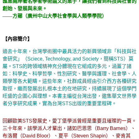
匯集兩岸著名學者學術論文的集子，讓我們看到科技與社會的
創始、發展與未來。
——方薌（廣州中山大學社會學與人類學學院）
【內容簡介】
過去十年來，台灣學術圈中最具活力的新興領域非「科技與社
會研究」（Sciece, Technology, and Society，簡稱STS）莫
屬。STS的跨領域精神充分體現在它組成的多元，涵蓋了諸
如：科學史、科學哲學、性別研究、醫學與護理、社會學、人
類學等各大範疇。這些年來，社群成員經由引介西方各種研究
取徑，繼而發展出扎根本土的在地研究，持續展現了這個學門
旺盛的企圖心與理想。本書主編從台灣出發，邀集華文世界學
者分享研究成果，實為台灣STS出版的重要里程碑。
回顧歐美STS發展史，愛丁堡學派曾經是重要且璀璨的一頁。
三十年來，該學派人才輩出，諸如巴恩思（Barry Barnes）、
布洛爾（David Bloor）、夏平（Steven Shapin）、麥肯其