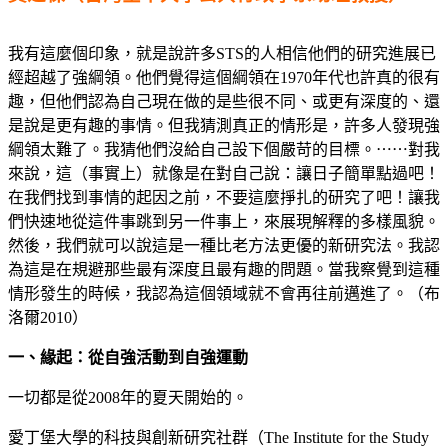
我有這麼個印象，就是說許多STS的人相信他們的研究進展已
經超越了強綱領。他們覺得這個綱領在1970年代也許真的很有
趣，但他們認為自己現在做的是些很不同、或更有深度的、還
是說是更有趣的事情。但我猜測真正的情形是，許多人發現強
綱領太難了。我猜他們沒給自己設下個嚴苛的目標。⋯⋯對我
來說，這（事實上）就像是在對自己說：讓日子簡單點過吧！
在我們找到事情的起因之前，不要這麼掙扎的研究了吧！讓我
們快速地從這件事跳到另一件事上，來展現解釋的多樣風貌。
然後，我們就可以說這是一種比老方法更優的新研究法。我認
為這是在規避那些最有深度且最有趣的問題。當我察覺到這種
情形發生的時候，我認為這個領域就不會再往前邁進了。（布
洛爾2010）
一、緣起：從自強活動到自強運動
一切都是從2008年的夏天開始的。
愛丁堡大學的科技與創新研究社群（The Institute for the Study