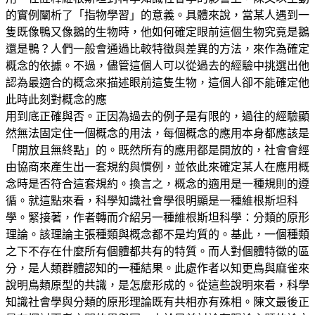
的實例闡析了「指物學習」的意義。具體來說，當某人遇到一
隻既像鴨又像鵝的生物時，他如何確定眼前這個生物究竟是鵝
還是鴨？人們一般會通過比較特徵與差異的方法，來作為確定
概念的依據。不過，儘管這個人可以從過去的經驗中挑選出他
認為最適合的概念來描述眼前這隻生物，這個人卻不能確定他
此時此刻對概念的應
用到底正確與否。正因為過去的例子是有限的，過往的經驗顯
然無法固定住一個概念的用法，每個概念的應用本身都應該是
「開放且無終點」的。既然所有的應用都是開放的，社會會經
由協商來產生出一套規約與慣例，並依此來確定某人在應用概
念時是否符合這套規約。換言之，概念的適用是一種規則的遵
循。就這點來看，科學知識社會學很明顯是一種維根斯坦科
學。緊接著，作者轉而介紹另一種維根斯坦科學：分類的原形
理論。該理論主張種類與概念都不是均質的。基此，一個種類
之下不存在什麼所有個體都共有的特質。而人對個體特徵的區
分，是人類群體認知的一種結果。此處作者以知更鳥與麻雀來
說明鳥類原型的共識，是怎麼形成的。從這些說明來看，科學
知識社會學與分類的原形理論既有共相亦有殊相。陳文最後正