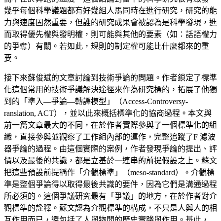
幾乎每個科學議題都有好幾組人馬同時在進行研究，研究的能
力與速度固然重要，但誰的研究成果會被認為是科學發現，進
而取得優先權與發明權，則可能與其他的要素（如：話語權力
的爭奪）有關。若如此，規則的制定權可能比什麼都來的重
要。
接下來蘇俊斌的文章討論到技術爭論的問題。作者鎖定了標準
化這個常用的技術爭議解決途徑來作為研究標的，拓展了他獨
到的「準入—爭論—轉譯模型」（Access-Controversy-
ranslation, ACT），並以此來概括標準化的協商過程。本文與
前一篇文章最大的不同，在於作者實際參與了一個標準化的組
織，直接參與並觀察了工作組內部的運作，完整追蹤了F 濾波
器爭論的過程。由這個實際的案例，作者發現爭論的提出、評
價以及最後的共識，都是立基於一連串的前提假設之上。蘇文
把這些預設前提稱作「介觀標準」（meso-standard）。介觀標
準是整個爭論得以取得最後共識的要件，因為它們是溝通過程
所必須的。這個爭議研究最有「爭議」的地方，在於作者對介
觀標準的詮釋。蘇文認為介觀標準的構成，不只是人與人的相
互作用而已，還包括了人與物間的歷史實踐與作用。基此，