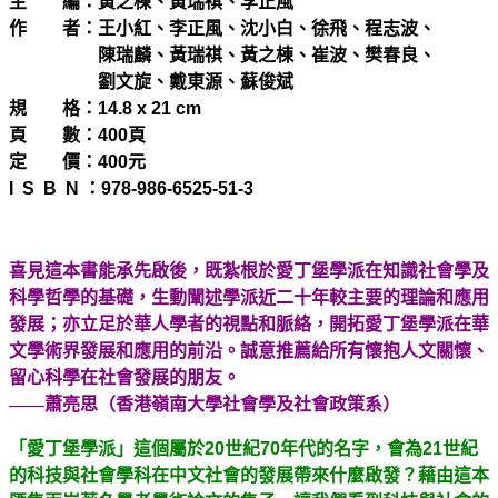
主 編：黃之棟、黃瑞祺、李正風
作 者：王小紅、李正風、沈小白、徐飛、程志波、
陳瑞麟、黃瑞祺、黃之棟、崔波、樊春良、
劉文旋、戴東源、蘇俊斌
規 格：14.8 x 21 cm
頁 數：400頁
定 價：400元
I S B N ：978-986-6525-51-3
喜見這本書能承先啟後，既紮根於愛丁堡學派在知識社會學及
科學哲學的基礎，生動闡述學派近二十年較主要的理論和應用
發展；亦立足於華人學者的視點和脈絡，開拓愛丁堡學派在華
文學術界發展和應用的前沿。誠意推薦給所有懷抱人文關懷、
留心科學在社會發展的朋友。
——蕭亮思（香港嶺南大學社會學及社會政策系）
「愛丁堡學派」這個屬於20世紀70年代的名字，會為21世紀
的科技與社會學科在中文社會的發展帶來什麼啟發？藉由這本