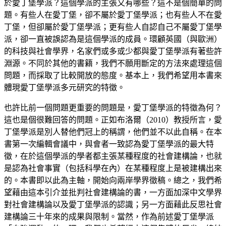
於愛丁堡學派？這個學派的主張又有哪些？這不是個簡單的問
題。有些人在愛丁堡，卻不屬於愛丁堡學派；也有些人不在愛
丁堡，但卻屬於愛丁堡學派；更有些人自認自己不屬愛丁堡學
派，卻一直被誤認為是這個學派的成員。環顧英國（與歐洲）
的科技與社會學界，名家們或多或少都與愛丁堡學派有著些許
淵源。不同於其他的書籍，我們不願用斷定的方法來處理這個
問題，而採取了比較開放的態度。基本上，我們希望用本書來
體現愛丁堡學派多元研究的特徵。
也許比前一個問題更重要的問題是，愛丁堡學派的特徵為何？
這也是個很難回答的問題。正如布洛爾（2010）教授所言，愛
丁堡學派是別人替他們冠上的稱謂，他們並不以此自稱。在本
書第一次編輯會議中，與會者一致認為愛丁堡學派的最大特
徵，在於這個學派的學者都主張某種程度的社會建構論，也就
是認為社會事實（包括科學在內）在某種程度上是被建構出來
的。本書即以此為主軸，開始向兩岸學界徵稿。總之，我們希
望藉由這本引介並批判社會建構論的書，一方面加深中文學界
對社會建構論以及愛丁堡學派的認識；另一方面藉此反思社會
建構論三十年來的成果與限制。當然，作為前述愛丁堡學派