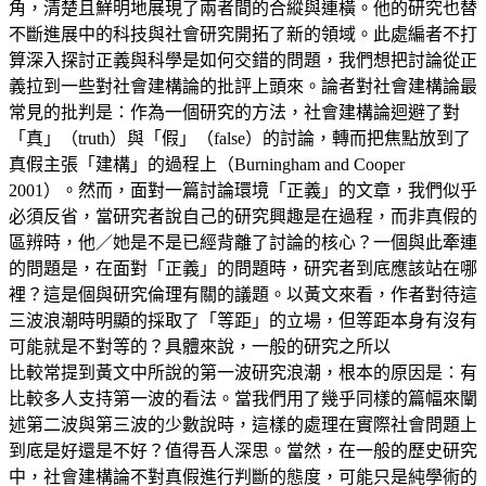
角，清楚且鮮明地展現了兩者間的合縱與連橫。他的研究也替
不斷進展中的科技與社會研究開拓了新的領域。此處編者不打
算深入探討正義與科學是如何交錯的問題，我們想把討論從正
義拉到一些對社會建構論的批評上頭來。論者對社會建構論最
常見的批判是：作為一個研究的方法，社會建構論迴避了對
「真」（truth）與「假」（false）的討論，轉而把焦點放到了
真假主張「建構」的過程上（Burningham and Cooper
2001）。然而，面對一篇討論環境「正義」的文章，我們似乎
必須反省，當研究者說自己的研究興趣是在過程，而非真假的
區辨時，他／她是不是已經背離了討論的核心？一個與此牽連
的問題是，在面對「正義」的問題時，研究者到底應該站在哪
裡？這是個與研究倫理有關的議題。以黃文來看，作者對待這
三波浪潮時明顯的採取了「等距」的立場，但等距本身有沒有
可能就是不對等的？具體來說，一般的研究之所以
比較常提到黃文中所說的第一波研究浪潮，根本的原因是：有
比較多人支持第一波的看法。當我們用了幾乎同樣的篇幅來闡
述第二波與第三波的少數說時，這樣的處理在實際社會問題上
到底是好還是不好？值得吾人深思。當然，在一般的歷史研究
中，社會建構論不對真假進行判斷的態度，可能只是純學術的