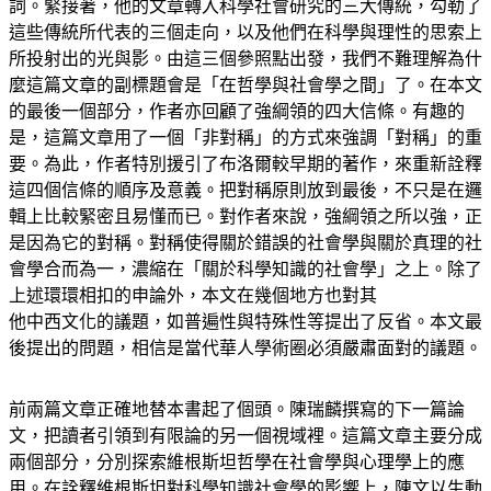
詞。緊接著，他的文章轉入科學社會研究的三大傳統，勾勒了
這些傳統所代表的三個走向，以及他們在科學與理性的思索上
所投射出的光與影。由這三個參照點出發，我們不難理解為什
麼這篇文章的副標題會是「在哲學與社會學之間」了。在本文
的最後一個部分，作者亦回顧了強綱領的四大信條。有趣的
是，這篇文章用了一個「非對稱」的方式來強調「對稱」的重
要。為此，作者特別援引了布洛爾較早期的著作，來重新詮釋
這四個信條的順序及意義。把對稱原則放到最後，不只是在邏
輯上比較緊密且易懂而已。對作者來說，強綱領之所以強，正
是因為它的對稱。對稱使得關於錯誤的社會學與關於真理的社
會學合而為一，濃縮在「關於科學知識的社會學」之上。除了
上述環環相扣的申論外，本文在幾個地方也對其
他中西文化的議題，如普遍性與特殊性等提出了反省。本文最
後提出的問題，相信是當代華人學術圈必須嚴肅面對的議題。
前兩篇文章正確地替本書起了個頭。陳瑞麟撰寫的下一篇論
文，把讀者引領到有限論的另一個視域裡。這篇文章主要分成
兩個部分，分別探索維根斯坦哲學在社會學與心理學上的應
用。在詮釋維根斯坦對科學知識社會學的影響上，陳文以生動