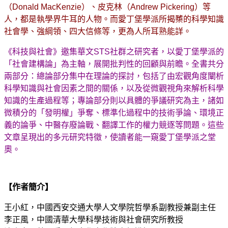
（Donald MacKenzie）、皮克林（Andrew Pickering）等
人，都是執學界牛耳的人物。而愛丁堡學派所揭櫫的科學知識
社會學、強綱領、四大信條等，更為人所耳熟能詳。
《科技與社會》邀集華文STS社群之研究者，以愛丁堡學派的
「社會建構論」為主軸，展開批判性的回顧與前瞻。全書共分
兩部分：總論部分集中在理論的探討，包括了由宏觀角度闡析
科學知識與社會因素之間的關係，以及從微觀視角來解析科學
知識的生產過程等；專論部分則以具體的爭議研究為主，諸如
微積分的「發明權」爭奪、標準化過程中的技術爭論、環境正
義的論爭、中醫存廢論戰、翻譯工作的權力競逐等問題。這些
文章呈現出的多元研究特徵，使讀者能一窺愛丁堡學派之堂
奧。
【作者簡介】
王小紅，中國西安交通大學人文學院哲學系副教授兼副主任
李正風，中國清華大學科學技術與社會研究所教授