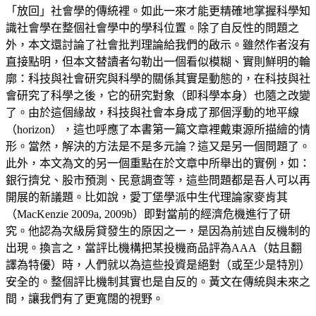
「放回」社會學的傳統裡。如此一來才能更精確地掌握科學知
識社會學在整個社會學中的學科位置。除了自反性的問題之
外，本文還討論了社會批判理論給我們的啟示。雖然作者沒有
直接點明，但本文替讀者勾勒出一個看似模糊、實則鮮明的輪
廓：科技與社會研究與科學的關係其實是動態的，在科技與社
會研究了科學之後，它的研究對象（即科學本身）也隨之改變
了。由於這個緣故，科技與社會本身成了那個浮動的地平線
（horizon），這也呼應了本書第一篇文章裡戴東源所描繪的情
形。當然，解決的方法是不是多元論？這又是另一個問題了。
此外，本文為文的另一個重點在於文章中所舉出的實例，如：
銀行擠兌、股市預測、民意調查等，這些問題都是吾人可以再
開展的新議題。比如說，愛丁堡學派中生代理論家麥肯其
（MacKenzie 2009a, 2009b）即對當前的經濟危機進行了研
究。他認為次級房貸發生的原因之一，是因為前述自反機制的
出現。換言之，當評比機構把某投機商品評為AAA（姑且翻
譯為特優）時，人們就以為這些投資是絕對（或至少是特別）
安全的。整個評比機制其實也是自反的。黃文在傳統與未來之
間，讓我們有了更寬闊的視野。