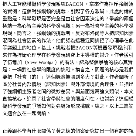
把人工智能模擬科學發現系統BACON ，拿來作為拒斥強綱領
的實例。這個對強綱領的挑戰，引起了各方激辯，此處討論的
重點是：科學發現是否完全是由社會因素決定的？爭論的兩個
極端一為心智主義的科學發現觀；另一為社會學主義的科學發
現觀。簡言之，強綱領的挑戰者，反對布洛爾等人把認知因素
混同為社會因素的作法。他們認為這種混同排拒了心理學在此
等議題上的地位。基此，挑戰者把BACON等機器發現程序用
來作為捍衛心理學在科學發現研究上主導權的媒介。作者援引
了伍爾加（Steve Woolgar）的看法，認為整個爭論的核心其實
是：一場對社會學的限度的挑戰。換言之，問題的核心是我們
要把「社會（的）」這個概念擴張到多大？對此，作者闡析了
區分社會內部情境（認知因素）與外部情境的合理性，並指出
了強綱領主張者之間的微妙差異。與前面幾篇論文類似，本文
直搗核心，追問了社會學與社會的限度何在，也討論了這個模
擬科學發現的爭議如何對強綱領形成挑戰。總之，以上三篇論
文適合放在一起閱讀。
正義跟科學有什麼關係？黃之棟的個案研究提出一個有趣的視