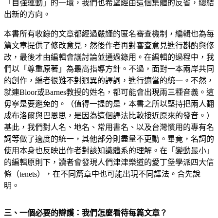
「自強運動」的一環，我們也希望經由這個集體的反省，總結
出新的方向。
本書所有收錄的文章都經過嚴謹的匿名審查機制，編輯也為每
篇文章提供了修改意見，然後作者再對審查意見進行斟酌與修
改，最後才由編輯會議討論並通過錄用。在編輯的過程中，我
們以「尊重原著」為最高指導方針。不過，面對一本兩岸共同
的創作，編者很難不對迥異的譯詞，進行適當的統一。不然，
就連Bloor或Barnes教授的姓名，都可能會出現兩三種音義。這
毋寧是要避免的。（值得一提的是，本書之所以堅持把兩人翻
成布洛爾與巴恩思，是因為這個譯法比較接近原來的發音。）
基此，我們對人名、地名、常用書名、以及台灣慣用的專有名
詞等做了適度的統一，其他部分則盡量不更動。畢竟，名詞的
使用本身也反映出作者對該知識體系的理解。在「變動最小」
的編輯原則下，讀者會發現人們津津樂道的愛丁堡學派四大信
條（tenets），在不同篇章中也可能出現不同譯法。合先說
明。
三、一個必要的辯護：我們怎麼看待每篇文章？