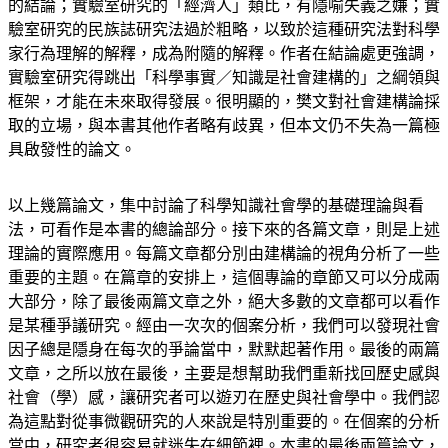
的結論；實驗室研究的「經濟人」類比，有隱喻失義之嫌；實
驗室研究的民族誌研究法過於粗略，以致於這種研究法對科學
家行為理解的解釋，成為附隨的解釋。作者在結論處更強調，
實驗室研究得跳出「科學事實／知識是社會建構的」之綱領與
框架，才能在未來取得發展。很明顯的，樊文對社會建構論採
取的立場，與本書其他作者略有歧異，但本文仍不失為一篇極
具啟發性的論文。
以上幾篇論文，集中討論了科學知識社會學的基礎理論與看
法，可看作是本書的總論部分。接下來的各篇文章，則是上述
理論的實際應用。每篇文章都分別由建構論的視角分析了一些
重要的主題。在篇章的安排上，這個專論的章節又可以分成兩
大部分，除了最後兩篇文章之外，絕大多數的文章都可以看作
是某種爭議研究。經由一次次的個案分析，我們可以發現社會
因子總是隱身在每次的爭論當中，默默起著作用。最後的兩篇
文章，之所以放在最後，主要是想幫助我們重新找回歷史感與
社會（學）感，讓研究者可以遊刃在歷史與社會學中。我們認
為這點對從事微觀研究的人來說是特別重要的。在個案的分析
當中，研究者很容易就迷失在細節裡。本書的最後兩篇論文，