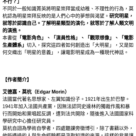
不行？」
不同於一般知識菁英將明星崇拜當成幼稚、不理性的行為，莫
杭認為明星崇拜反映的是人們心中的夢想與渴望。
研究明星，
就等於認識自己。了解明星類型的演化，就等於了解人類文明
的演進。
本書從
「電影角色」、「演員性格」、「觀眾想像」、「電影
生產體系」
切入，探究這四者如何創造出「大明星」，又是如
何交織出「明星的意義」，讓電影明星成為一種現代神話。
【作者簡介】
艾德嘉‧莫杭（Edgar Morin）
法國當代著名思想家、左翼知識份子。1921年出生於巴黎。
1941年加入法國共產黨，因無法認同史達林的獨裁作風和暴
行而開始和黨唱起反調，遭到法共開除，隨後進入法國國家科
學研究中心擔任研究員。
莫杭自詡為學術自學者，四處聽課旁徵博引，除了書籍以外，
他所遇過的人與生命經驗都是汲取知識的來源。這樣的背景讓