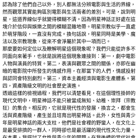
認為除了他們自己以外，別人都無法分辨電影與生活的界線，
然而觀眾其實能夠區別電影與生活兩者的差別。可是，說到明
星，這道界線似乎就變得模糊不清。因為明星神話正好處在這
塊介於信仰與娛樂之間的模糊混雜地帶。明星宗教似乎一直處
於萌芽階段，一直沒有完成。換句話說，明星同時是美學、魔
法以及宗教現象，從來不會淨屬於其中一項而已。
那麼要如何定位以及瞭解明星這個現象呢？我們只能從許多不
同面向來著手，也就是說將這個現象連接到：第一，劇中電影
人物與演員的特質。第二，表演與觀眾之間的關係，亦即在幽
暗的電影院中所發生的情感作用，在那當下的人們，情感投射
與認同會特別劇烈。第三，資本主義經濟與電影生產體系。第
四，資產階級文明的社會歷史演進。
透過這樣的檢視過程，我們可以清楚看見，在這個理性掛帥的
現代文明中，明星神話不能只被當成無知、幼稚、崇拜（宗教
狂）的集合。相反的，它就是現代性的發展，換言之，都會生
活與資產階級，產生並且培育出明星神話。此外，女性與青少
年是明星神話的兩大支柱，他們是社會裡的野蠻人，在文化上
是最受排擠的一群人，同時卻也是最活躍的現代性文化力量。
在本書，我探討了女性與青少年的問題。在我後續的當代社會