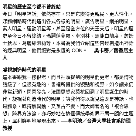
明星的歷史至今都不曾終結
今日「明星神話」依然存在，只是它變得更親民、更人性化，
媒體網路時代創造出各式各樣的明星，廣告明星、網拍明星、
素人明星、運動明星等，甚至是全方位的天王天后。明星的歷
史至今日不曾終結。瑪麗蓮夢露、卓別林、馬龍白蘭度、詹姆
士狄恩、葛麗絲凱莉等，本書為我們介紹這些曾經創造出神話
的經典明星，他們絕對是永恆的ICON。──
吳卡密／舊香居主
人
凝視創造時代的明星
這本書跟我一樣很老，而且裡頭提到的明星們更老，都是博物
館級了。但很有趣的，書裡所提供的觀點和視野，如今讀來仍
非常新穎，閃閃發亮。法國思想家莫杭回溯了明星誕生的時
代，凝視著創造時代的明星；讓我們得以窺見這既是神話、也
是體系，既持續異動、又亙古不變。而大師著名的「複合思
想」跨界方法論，亦巧妙地在這個傳統學術界不屑一顧的主題
上，犀利鮮明地展現出來。──
李明璁／台灣大學社會系助理
教授