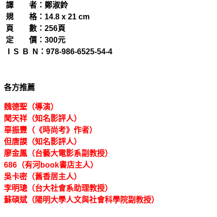
譯 者：鄭淑鈴
規 格：14.8 x 21 cm
頁 數：256頁
定 價：300元
I S B N：978-986-6525-54-4
各方推薦
魏德聖（導演）
聞天祥（知名影評人）
辜振豐（《時尚考》作者）
但唐謨（知名影評人）
廖金鳳（台藝大電影系副教授）
686（有河book書店主人）
吳卡密（舊香居主人）
李明璁（台大社會系助理教授）
蘇碩斌（陽明大學人文與社會科學院副教授）