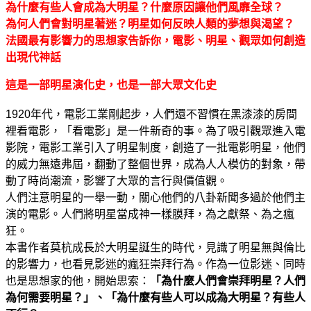
為什麼有些人會成為大明星？什麼原因讓他們風靡全球？
為何人們會對明星著迷？明星如何反映人類的夢想與渴望？
法國最有影響力的思想家告訴你，電影、明星、觀眾如何創造
出現代神話
這是一部明星演化史，也是一部大眾文化史
1920年代，電影工業剛起步，人們還不習慣在黑漆漆的房間
裡看電影，「看電影」是一件新奇的事。為了吸引觀眾進入電
影院，電影工業引入了明星制度，創造了一批電影明星，他們
的威力無遠弗屆，翻動了整個世界，成為人人模仿的對象，帶
動了時尚潮流，影響了大眾的言行與價值觀。
人們注意明星的一舉一動，關心他們的八卦新聞多過於他們主
演的電影。人們將明星當成神一樣膜拜，為之獻祭、為之瘋
狂。
本書作者莫杭成長於大明星誕生的時代，見識了明星無與倫比
的影響力，也看見影迷的瘋狂崇拜行為。作為一位影迷、同時
也是思想家的他，開始思索：
「為什麼人們會崇拜明星？人們
為何需要明星？」、「為什麼有些人可以成為大明星？有些人