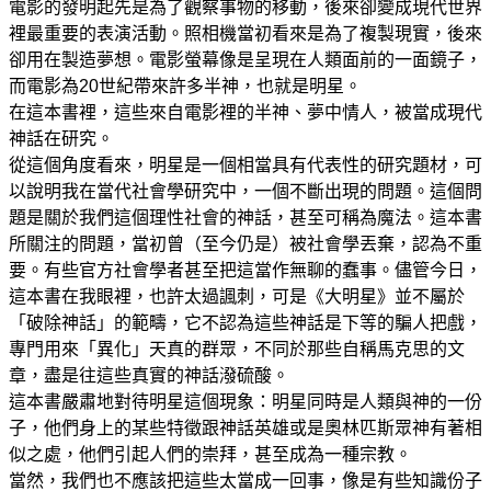
電影的發明起先是為了觀察事物的移動，後來卻變成現代世界
裡最重要的表演活動。照相機當初看來是為了複製現實，後來
卻用在製造夢想。電影螢幕像是呈現在人類面前的一面鏡子，
而電影為20世紀帶來許多半神，也就是明星。
在這本書裡，這些來自電影裡的半神、夢中情人，被當成現代
神話在研究。
從這個角度看來，明星是一個相當具有代表性的研究題材，可
以說明我在當代社會學研究中，一個不斷出現的問題。這個問
題是關於我們這個理性社會的神話，甚至可稱為魔法。這本書
所關注的問題，當初曾（至今仍是）被社會學丟棄，認為不重
要。有些官方社會學者甚至把這當作無聊的蠢事。儘管今日，
這本書在我眼裡，也許太過諷刺，可是《大明星》並不屬於
「破除神話」的範疇，它不認為這些神話是下等的騙人把戲，
專門用來「異化」天真的群眾，不同於那些自稱馬克思的文
章，盡是往這些真實的神話潑硫酸。
這本書嚴肅地對待明星這個現象：明星同時是人類與神的一份
子，他們身上的某些特徵跟神話英雄或是奧林匹斯眾神有著相
似之處，他們引起人們的崇拜，甚至成為一種宗教。
當然，我們也不應該把這些太當成一回事，像是有些知識份子