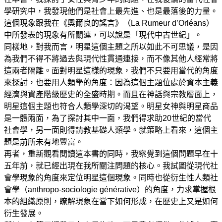
學研究中，我發現他們是社會上最先進、也是最落後的力量。
這個現象跟我在《奧爾良的謠言》（La Rumeur d’Orléans）
中所發表的現象有所關連，可以說是「現代中古世紀」。
同樣地，對我而言，明星這個主題之所以如此不可思議，是因
為我們不得不將過去與現代性貫通連接，而不像其他人經常將
這兩者隔離。面對明星這樣的現象，我們不只要用當代的角度
來探討，也要用人類學的角度：因為這個主題位處於資本主義
經濟與資產階級歷史的全盛時期。而且在神話與宗教層面上，
明星這個主題也符合人類學深切的渴望。明星女神與明星商品
是一體兩面，為了探討其中一面，我們得求助20世紀的當代
社會學，另一面則得請教基礎人類學。就策略上看來，這個主
題是前所未有地豐富。
再者，重新觀看閱讀這本書的同時，我察覺到這個問題早在十
五年前，就已經出現在我所關注問題的核心。我試圖從現代社
會學現象的角度來定位明星這個現象。同時也從衍生性人類社
會學（anthropo-sociologie générative）的角度，力求掌握根
本的組織原則，瞭解現象在當下如何形成，在歷史上又是如何
衍生發展。