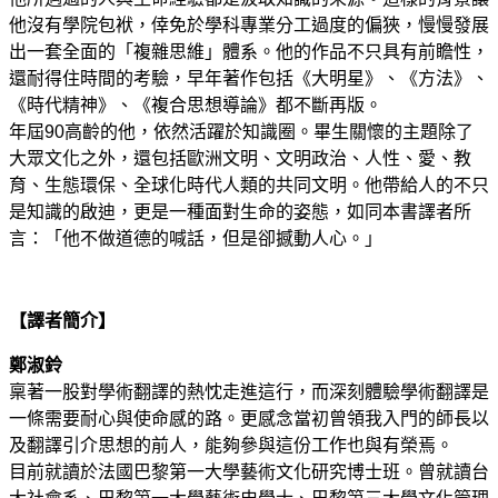
他沒有學院包袱，倖免於學科專業分工過度的偏狹，慢慢發展
出一套全面的「複雜思維」體系。他的作品不只具有前瞻性，
還耐得住時間的考驗，早年著作包括《大明星》、《方法》、
《時代精神》、《複合思想導論》都不斷再版。
年屆90高齡的他，依然活躍於知識圈。畢生關懷的主題除了
大眾文化之外，還包括歐洲文明、文明政治、人性、愛、教
育、生態環保、全球化時代人類的共同文明。他帶給人的不只
是知識的啟迪，更是一種面對生命的姿態，如同本書譯者所
言：「他不做道德的喊話，但是卻撼動人心。」
【譯者簡介】
鄭淑鈴
稟著一股對學術翻譯的熱忱走進這行，而深刻體驗學術翻譯是
一條需要耐心與使命感的路。更感念當初曾領我入門的師長以
及翻譯引介思想的前人，能夠參與這份工作也與有榮焉。
目前就讀於法國巴黎第一大學藝術文化研究博士班。曾就讀台