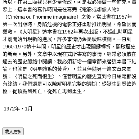
所以，在第三版我只有少量修改，可是我必須做一些補充。實
際上，這本書的寫作時間是在寫完《電影或想像人物》
（Cinéma ou l’homme imaginaire）之後。當此書在1957年
第一次出版時，身陷危機的電影正好重新推出明星，希望因而
獲救。《大明星》這本書在1962年再次出版，不過此時明星
才剛開始出現新的進展，許多事情仍舊是曖昧模糊。一直到
1960-1970這十年間，明星的歷史才出現關鍵轉折，開啟歷史
的新頁。另外，文章中以現在式所書寫的事情，經常必須放在
過去的歷史脈絡中閱讀。我必須新增一個章節來替這本書下結
論，也就是〈明星體系的黃昏〉，並且伴隨另一篇文章來閱
讀：〈明星之死而復生〉。僅管明星的歷史直到今日絲毫都沒
有終結，我們還是可以瞭解明星完整的週期：從誕生到登峰造
極，從頂點到死亡，從死亡再到重生。
1972年，1月
載入更多