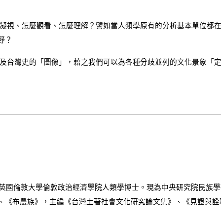
地凝視、怎麼觀看、怎麼理解？譬如當人類學原有的分析基本單位都在
野？
以及台灣史的「圖像」，藉之我們可以為各種分歧並列的文化景象「定
士，英國倫敦大學倫敦政治經濟學院人類學博士。現為中央研究院民族
、《布農族》，主編《台灣土著社會文化研究論文集》、《見證與詮