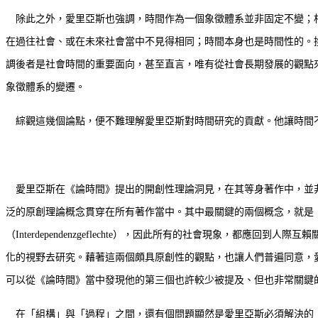
除此之外，愛里亞斯也強調，時間作為一個象徵體系並非固定不變；相
在過往社會、或在未來社會當中不見得相同；時間本身也是時間性的。
調後者是社會時間的重要面向，甚至直言，唯有從社會長期發展的觀點
象徵體系的變遷。
綜觀這幾個論點，便不難理解愛里亞斯對時間研究的貢獻。他讓時間
愛里亞斯在《論時間》提出的開創性理論洞見，在其等身著作中，並非
泛的原創理論概念貫穿在所有著作當中。其中最關鍵的兩個概念，就是「組構
（Interdependenzgeflechte），因此所有的社會現象
化的視野去研究。藉著這兩個頗具原創性的觀點，也讓人們普遍同意，
可以從《論時間》當中發現他的第三個也許較少被提及、但也非常關鍵的概
在「組構」與「過程」之間，還有個問題顯然是愛里亞斯必須解決的：