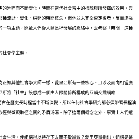
明的進程而不斷變化。時間在當代社會當中的樣貌與所發揮的效用，與
那種流逝、變化、綿延的時間概念，但他並未完全否定後者，反而還強
的一項主題，開啟人們從人類長程發展的脈絡中，去考察「時間」這種
的社會學主題。
為正如其他社會學大師一樣，愛里亞斯有一些核心、且涉及面向相當廣
指愛里亞斯將「社會」設想成一個由人際關係所構成的互賴交織網絡
化不變，而會在歷史長時程當中不斷演變，所以任何社會學研究都必須帶著長程演
取徑與微觀取徑之間的矛盾鴻溝。除了這兩個概念之外，事實上人們還
社會生活，使組構得以持存下去而不致崩散？愛里亞斯指出，組構是某