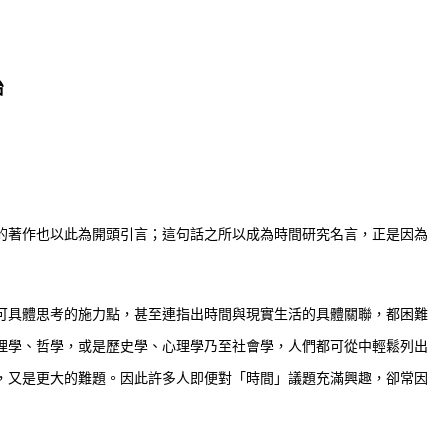
始
的著作也以此為開頭引言；這句話之所以成為時間研究名言，正是因為
可具體思考的施力點，甚至連指出時間與現實生活的具體關聯，都困難
理學、哲學，或是歷史學、心理學乃至社會學，人們都可從中輕鬆列出
，又是更大的難題。因此許多人即便對「時間」議題充滿興趣，卻常因