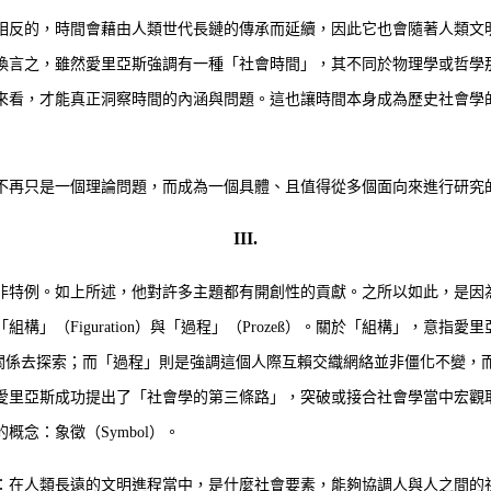
反的，時間會藉由人類世代長鏈的傳承而延續，因此它也會隨著人類文
換言之，雖然愛里亞斯強調有一種「社會時間」，其不同於物理學或哲學
來看，才能真正洞察時間的內涵與問題。這也讓時間本身成為歷史社會學
不再只是一個理論問題，而成為一個具體、且值得從多個面向來進行研究
III.
特例。如上所述，他對許多主題都有開創性的貢獻。之所以如此，是因
」（Figuration）與「過程」（Prozeß）。關於「組構」，意
，都應回到人際互賴關係去探索；而「過程」則是強調這個人際互賴交織網絡並非僵
愛里亞斯成功提出了「社會學的第三條路」，突破或接合社會學當中宏觀
念：象徵（Symbol）。
在人類長遠的文明進程當中，是什麼社會要素，能夠協調人與人之間的