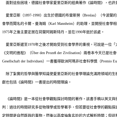
面對這些困境，德國社會學家愛里亞斯的經典著作《論時間》，也許
愛里亞斯（1897-1990）出生於德國的布雷斯勞（Breslau）（
會學而聞名的卡爾‧曼海姆（Karl Mannheim）的助理，並開授
1975年之後主要定居在荷蘭阿姆斯特丹，並在1990年逝於該處。
愛里亞斯遲至1970年之後才開始受到社會學界的重視，可說是一位「
《文明的進程》（Über den Prozeß der Zivilisation）兩卷
Gesellschaft der Individuen）一書獲得歐洲阿瑪非社會科學獎（Premio Eur
除了紮實的哲學與醫學知識使愛里亞斯的社會學理論充滿跨領域的生機
獻也包括《論時間》一書提出的時間理論。
《論時間》是一本從社會學觀點探討時間的著作。該書手稿以英文與德
判：過往的時間研究多從物理學或哲學著手，但若要從社會學的觀點探
定時間是自然既與的事物，然後以高度抽象玄妙的方式解析時間；但這