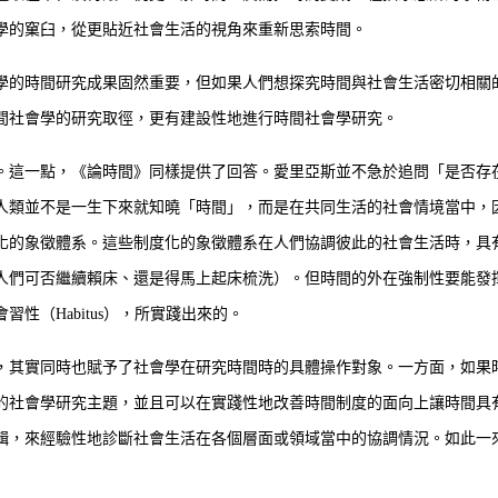
學的窠臼，從更貼近社會生活的視角來重新思索時間。
的時間研究成果固然重要，但如果人們想探究時間與社會生活密切相關
間社會學的研究取徑，更有建設性地進行時間社會學研究。
這一點，《論時間》同樣提供了回答。愛里亞斯並不急於追問「是否存
人類並不是一生下來就知曉「時間」，而是在共同生活的社會情境當中，
化的象徵體系。這些制度化的象徵體系在人們協調彼此的社會生活時，具
人們可否繼續賴床、還是得馬上起床梳洗）。但時間的外在強制性要能發
（Habitus），所實踐出來的。
其實同時也賦予了社會學在研究時間時的具體操作對象。一方面，如果
的社會學研究主題，並且可以在實踐性地改善時間制度的面向上讓時間具
輯，來經驗性地診斷社會生活在各個層面或領域當中的協調情況。如此一