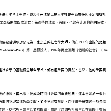
該處獲得哲學博士學位。1930年在法蘭克福大學社會學系擔任因奠定知識社
人的愛里亞斯開始四處流亡；先後待過法國、英國，也曾在非洲的迦納任教。
便被普遍承認是堪為一家之言的社會學大師。他在1939年出版的鉅著
-W.-Adorno-Preis）第一屆得獎人；1987年再度憑藉《個體的社會》（Die
是社會學的基礎概念等各領域，都有極重要的貢獻。當然，他的重要貢
版於德國。甫出版，便成為時間社會學的重要經典。這本書始於一個批
浩瀚的物理學或哲學文獻，並不見得有幫助。過往這些研究幾乎都先假
主題，彷彿與日常生活並無關聯，忽略了時間與社會生活在實際上有著