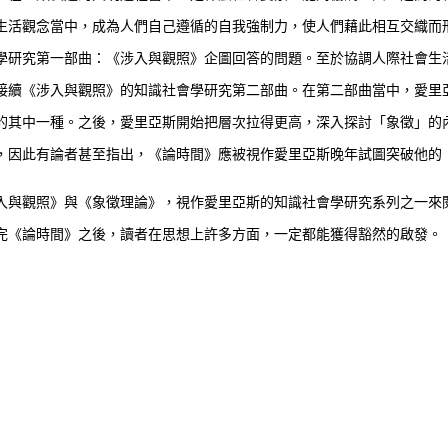
生活觀念當中，成為人們自己遵循的自我強制力，使人們藉此相互交織而
學研究第一部曲：《涉入與觀照》企圖回答的問題。至於協調人際社會生
接續《涉入與觀照》的知識社會學研究第二部曲。在第二部曲當中，愛里
的其中一種。之後，愛里亞斯開始把層次拉得更高，深入探討「象徵」的
，因此有論者甚至指出，《論時間》應被視作愛里亞斯晚年試圖突破他的
與觀照》與《象徵理論》，視作愛里亞斯的知識社會學研究系列之一來
完《論時間》之後，讀者在思想上許多方面，一定都能獲得豁然的啟發。