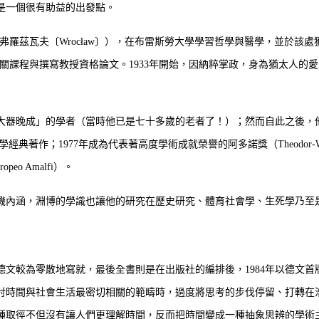
是一個很有助益的出發點。
今波蘭的弗羅茲瓦夫〔Wrocław〕），在布雷斯勞大學學習哲學與醫學，並於
社會學相關課程與撰寫教授資格論文。1933年開始，因納粹掌政，身為猶太
大器晚成」的學者（當時他已是七十多歲的老者了！）；然而自此之後，他
本今天已是社會學經典著作；1977年成為代表著高度學術成就榮譽的阿多諾獎（Theodor
opeo Amalfi）。
內涵，淵博的學識也讓他的研究在歷史研究、體育社會學、生死學乃至
文較為零散地寫就，最後全書則是在出版社的編排後，1984年以德文首
討時間與社會生活最密切相關的範疇時，過度將思考的步伐停留、打轉在
種取徑不但沒有讓人們更理解時間，反而把時間變成一種抽象思辨的學術