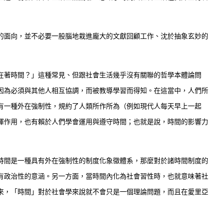
的面向，並不必要一股腦地栽進龐大的文獻回顧工作、沈於抽象玄妙的
在著時間？」這種常見、但跟社會生活幾乎沒有關聯的哲學本體論問
因為必須與其他人相互協調，而被教導學習而得知。在這當中，人們所
有一種外在強制性，規約了人類所作所為（例如現代人每天早上一起
揮作用，也有賴於人們學會運用與遵守時間；也就是說，時間的影響力
時間是一種具有外在強制性的制度化象徵體系，那麼對於諸時間制度的
有政治性的意涵。另一方面，當時間內化為社會習性時，也就意味著社
來，「時間」對於社會學來說就不會只是一個理論問題，而且在愛里亞