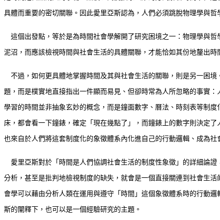
具體而重要的密切關聯。因此愛里亞斯認為，人們必須跳脫物理學與哲
這個出發點，等於是為時間社會學解開了研究困境之一：物理學與哲學
泥沼，而應該檢視時間與社會生活的具體關聯，才能恰如其份地釐出時
不過，如何更具體地掌握時間及其與社會生活的關聯，則是另一困境。
題，而是樸實地直接指出一件顯而易見、但卻時常為人所忽略的事實：
學習的時間並非抽象玄妙的概念，而是鐘面數字、曆法、時刻表等制度
床，都會看一下鐘錶，確定「現在幾點了」，而鐘錶上的數字則決定了
也來自於人們將這套制度化的象徵體系內化進自己的行動邏輯、成為社會習性
愛里亞斯對於「時間是人們協調社會生活的制度性象徵」的詳細論證，
分析，甚至是批判地檢視制度的缺失，就會是一個直接關連到社會生活
會學可以藉由分析人類在運用與遵守「時間」這個象徵體系時的行動邏
斯的闡釋下，也可以是一個經驗研究的主題。