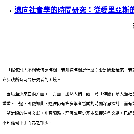
邁向社會學的時間研究：從愛里亞斯
「假使別人不問我何謂時間，我知道時間是什麼；要是問起我來，我就
它反映所有時間研究者的困境。
困境至少來自兩方面。一方面，雖然人們一致同意「時間」是人類社會
重重。不過，即便如此，過往仍有許多學者嘗試對時間深思探討，而有
一望無際的浩瀚文獻。能否讀遍、理解或至少基本掌握這些文獻，已經
不知從何下手而為之卻步。