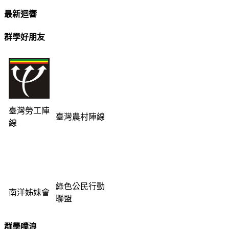
最新迴響
群學好朋友
臺灣勞工陣
臺灣農村陣線
線
綠色公民行動
南洋姊妹會
聯盟
群學噗浪