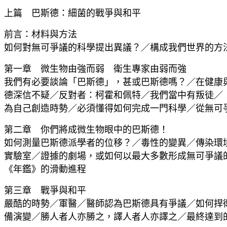
上篇 巴斯德：細菌的戰爭與和平
前言：材料與方法
如何對無可爭議的科學提出異議？／構成我們世界的方
第一章 微生物由強而弱 衛生專家由弱而強
我們有必要談論「巴斯德」，甚或巴斯德嗎？／在健康
德深信不疑／反對者：柯霍和佩特／我們當中有叛徒／
為自己創造時勢／必須懂得如何完成一門科學／從無可
第二章 你們將成微生物眼中的巴斯德！
如何測量巴斯德派學者的位移？／毒性的變異／傳染環
實驗室／證據的劇場，或如何以最大多數形成無可爭議
《年鑑》的滑動進程
第三章 戰爭與和平
嚴酷的時勢／軍醫／醫師認為巴斯德具有爭議／如何捍
備演變／勝人者人亦勝之，譯人者人亦譯之／最終達到