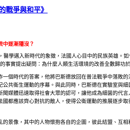
的戰爭與和平》
流中逐漸隱沒？
95），細菌學之父，醫學邁入新時代的象徵，法國人心目中的民族
向這公認的事實提出疑問：為什麼人類生活環境的改善全數歸功
作一個時代的答案，他將巴斯德放回在普法戰爭中落敗的
紀公共衛生運動的序幕。與此同時，巴斯德在實驗室與細
新聞媒體迅速取得社會大眾的認可，讓他成為細菌的代言
法國都應該齊心對抗的敵人，使得公衛運動的推展逐步取
亂的景像，其中的人物懷抱各自的企圖，彼此結盟、互相