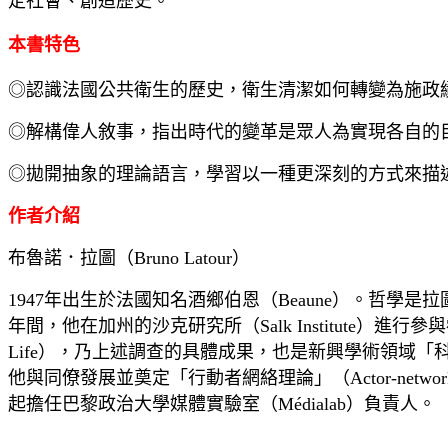
定社會、創造歷史。
本書特色
◎認識法國公共衛生的歷史，衛生清潔如何轉變為施政
◎解構偉人敘事，指出時代的變革是眾人為實現各自的
◎拋開抽象的理論語言，學習以一種更深刻的方式來描
作者介紹
布魯諾．拉圖（Bruno Latour）
1947年出生於法國知名酒鄉伯恩（Beaune）。哲學
年間，他在加州的沙克研究所（Salk Institute）進行參
Life），乃上述調查的具體成果，也是新興學術領域「科
他與同僚發展並奠定「行動者網絡理論」（Actor-network
起擔任巴黎政治大學媒體實驗室（Médialab）負責人。