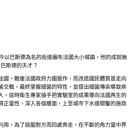
英雄。如今以巴斯德為名的街道遍布法國大小城鎮，他的成就無
於巴斯德的天才？
法國。戰後法國政府力圖振作，而改造國民體質是走向
菌交戰，最終掌握細菌的特性，並提出細菌傳染導致疾
人。這時衛生專家接手把實驗室的成果導向法國再生的
得正當性，深入各個層面，上至城市下水道開鑿的施政
利用，為了說服對方而四處奔走，在不斷的角力當中界