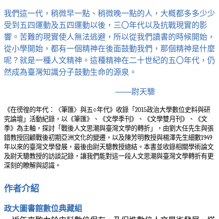
我們這一代，稍微早一點、稍微晚一點的人，大概都多多少少
受到五四運動及五四運動以後，三
〇
年代以及抗戰現實的影
響。苦難的現實使人無法逃避，所以從我們讀書的時候開始，
從小學開始，都有一個精神在後面鼓動我們，那個精神是什麼
呢？就是一種人文精神。這種精神在二十世紀的五
〇
年代，仍
然成為臺灣知識分子鼓動生命的源泉。
───尉天驄
《在徬徨的年代：〈筆匯〉與五○年代》收錄「
2015
政治大學數位史料與研
究論壇」活動紀錄，以《筆匯》、《文學季刊》、《文學雙月刊》、《文
季》為主軸，探討「戰後人文思潮與臺灣文學的轉折」，由劉大任先生與張
錯教授回顧戰後初期亞洲文化的變遷，以及陳芳明教授與楊澤先生細數
1949
年以來的臺灣文學發展，最後由尉天驄教授總結。本書並收錄相關學術論文
及尉天驄教授的訪談記錄，讓我們能對這一段人文思潮與臺灣文學轉折有更
深刻的瞭解與認識。
作者介紹
政大圖書館數位典藏組