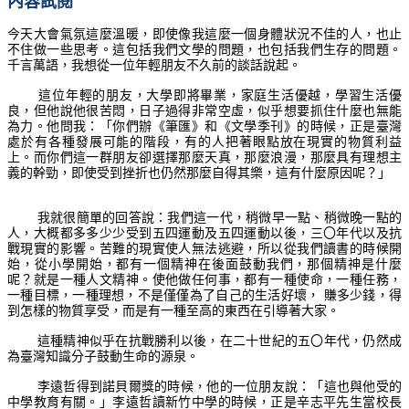
內容試閱
今天大會氣氛這麼溫暖，即使像我這麼一個身體狀況不佳的人，也止
不住做一些思考。這包括我們文學的問題，也包括我們生存的問題。
千言萬語，我想從一位年輕朋友不久前的談話說起。
這位年輕的朋友，大學即將畢業，家庭生活優越，學習生活優
良，但他說他很苦悶，日子過得非常空虛，似乎想要抓住什麼也無能
為力。他問我：「你們辦《筆匯》和《文學季刊》的時候，正是臺灣
處於有各種發展可能的階段，有的人把著眼點放在現實的物質利益
上。而你們這一群朋友卻選擇那麼天真，那麼浪漫，那麼具有理想主
義的幹勁，即使受到挫折也仍然那麼自得其樂，這有什麼原因呢？」
我就很簡單的回答說：我們這一代，稍微早一點、稍微晚一點的
人，大概都多多少少受到五四運動及五四運動以後，三〇年代以及抗
戰現實的影響。苦難的現實使人無法逃避，所以從我們讀書的時候開
始，從小學開始，都有一個精神在後面鼓動我們，那個精神是什麼
呢？就是一種人文精神。使他做任何事，都有一種使命，一種任務，
一種目標，一種理想，不是僅僅為了自己的生活好壞， 賺多少錢，得
到怎樣的物質享受，而是有一種至高的東西在引導著大家。
這種精神似乎在抗戰勝利以後，在二十世紀的五〇年代，仍然成
為臺灣知識分子鼓動生命的源泉。
李遠哲得到諾貝爾獎的時候，他的一位朋友說：「這也與他受的
中學教育有關。」李遠哲讀新竹中學的時候，正是辛志平先生當校長