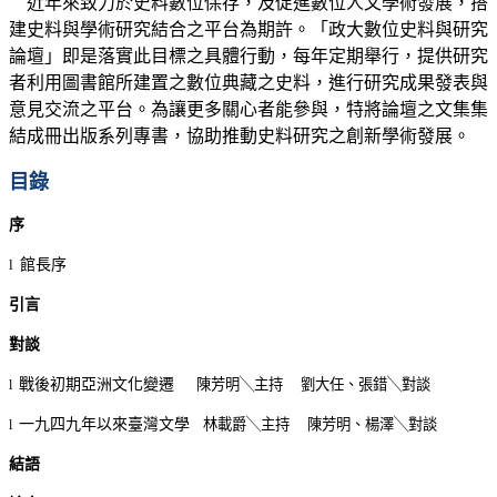
近年來致力於史料數位保存，及促進數位人文學術發展，搭
建史料與學術研究結合之平台為期許。「政大數位史料與研究
論壇」即是落實此目標之具體行動，每年定期舉行，提供研究
者利用圖書館所建置之數位典藏之史料，進行研究成果發表與
意見交流之平台。為讓更多關心者能參與，特將論壇之文集集
結成冊出版系列專書，協助推動史料研究之創新學術發展。
目錄
序
館長序
l
引言
對談
戰後初期亞洲文化變遷
陳芳明╲主持 劉大任、張錯╲對談
l
一九四九年以來臺灣文學
林載爵╲主持 陳芳明、楊澤╲對談
l
結語