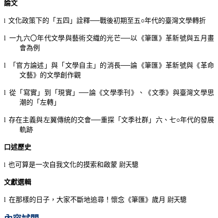
論文
文化政策下的
「
五四
」詮釋──
戰後初期至五○年代的臺灣文學轉折
l
l
一九六〇年代文學與藝術交織的光芒
──以《
筆匯
》
革新號與五月畫
會為例
l
「官方論述」與「
文學自主
」
的消長
──論《
筆匯
》
革新號與
《
革命
文藝
》
的文學創作觀
l
從
「
寫實
」
到
「
現實
」──
論
《
文學季刊
》
、
《
文季
》
與臺灣文學思
潮的
「
左轉
」
l
存在主義與左翼傳統的交會
──
重探
「
文季社群
」
六、七○年代的發展
軌跡
口述歷史
也可算是一次自我文化的摸索和啟蒙
尉天驄
l
文獻選輯
l
在那樣的日子，大家不斷地追尋！懷念《
筆匯
》
歲月
尉天驄