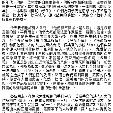
的年代，他是一位開放的自由主義者，他拆除學校的圍牆， 圖書館藏
書也十分豐富，其中有兩本開明書局出版的雜誌，一本叫做《開明少
年》；一本叫做《開明中學生》。它們為同學們在思想上作了普遍的
啟蒙，據說其中一篇舊俄的小說《藍色的毛毯》， 就啟發了很多人攻
讀化學的熱誠。
今天我們也許有人會問：「他們算不算得上是左派」，這是沒有
意義的話。平實而言，他們大概都是法國作家羅曼．羅蘭的信徒。這
位羅曼．羅蘭先生在兩次世界大戰前後，經由傅雷先生的介紹或翻
譯。他主要的著作《米開朗基羅傳》、《貝多芬傳》、《托爾斯泰
傳》和把他們三人的人道光輝結合成一個典型的小說人物，這個典型
的小說人物就叫作約翰．克利斯朵夫。他寫的是十八、十九世紀以
後，歐洲社會在精神上所顯示的衰敗現象以及對這種衰敗現象所產生
的焦急與不安。綜合而言，那就是人們常用的一個名詞「虛無主
義」，這正是歐洲史在近代所呈現的景象。從尼采開始到目前一般思
想家為止，都認為如果不能克服這種不治之症，人類的苦難將會一波
一波的增多：鬥爭、殺人、法西斯、獨裁，各種恐怖主義的出現，也
就隨之造成了人們道德的敗壞。然而當我們讀到羅曼．羅蘭的作品
時，便會在人世間悲苦、茫然、挫敗，重獲奮鬥的力量和生命的喜
悅。這些作品所呈現的精神，正是羅曼．羅蘭對新歐洲的期望，希望
陳腐的歐洲能夠從虛無主義的迷惘中重獲新生。
各位朋友，在這次大家報到的手冊中有一首我手寫的詩人方思的
作品叫作《給》，這是我最喜歡的一首詩，也多次借來贈送朋友，在
座的陳芳明先生就是其中的一位。我為什麼說喜歡這首詩呢？因為它
呈現出來的正是如羅曼．羅蘭筆下的人物那樣，讓人在其中得到啟