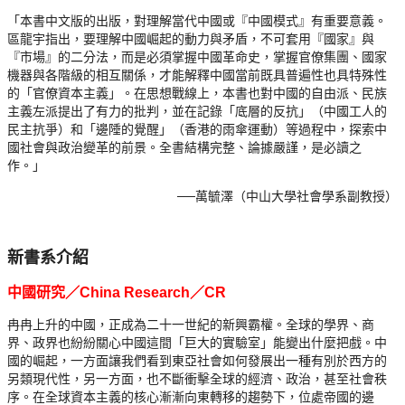
「本書中文版的出版，對理解當代中國或『中國模式』有重要意義。
區龍宇指出，要理解中國崛起的動力與矛盾，不可套用『國家』與
『市場』的二分法，而是必須掌握中國革命史，掌握官僚集團、國家
機器與各階級的相互關係，才能解釋中國當前既具普遍性也具特殊性
的「官僚資本主義」。在思想戰線上，本書也對中國的自由派、民族
主義左派提出了有力的批判，並在記錄「底層的反抗」（中國工人的
民主抗爭）和「邊陲的覺醒」（香港的雨傘運動）等過程中，探索中
國社會與政治變革的前景。全書結構完整、論據嚴謹，是必讀之
作。」
──
萬毓澤（中山大學社會學系副教授）
新書系介紹
中國研究／
China Research／CR
冉冉上升的中國，正成為二十一世紀的新興霸權。全球的學界、商
界、政界也紛紛關心中國這間「巨大的實驗室」能變出什麼把戲。中
國的崛起，一方面讓我們看到東亞社會如何發展出一種有別於西方的
另類現代性，另一方面，也不斷衝擊全球的經濟、政治，甚至社會秩
序。在全球資本主義的核心漸漸向東轉移的趨勢下，位處帝國的邊