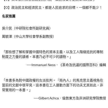
O
【
】
政治民主和經濟民主，都是人民追求的目標，一個都不能少！
名家推薦
吳介民（中研院社會所副研究員）
萬毓澤（中山大學社會學系副教授）
「那些想了解和掌握中國特色的資本主義，以及工人階級抵抗的專制
制度之力量的讀者，本書乃必不可少的讀物。」
──Immanuel Ness
．《革命及抗議的國際百科》編輯
「本書多為對中國政權的左派批判。『局內人』的馬克思主義視角在
當前的文獻中很罕見，這本書在工人運動方面下的功夫尤其如此，非
常實用的一本書。」
──Gilbert Achca
．倫敦東方及非洲研究學院教授