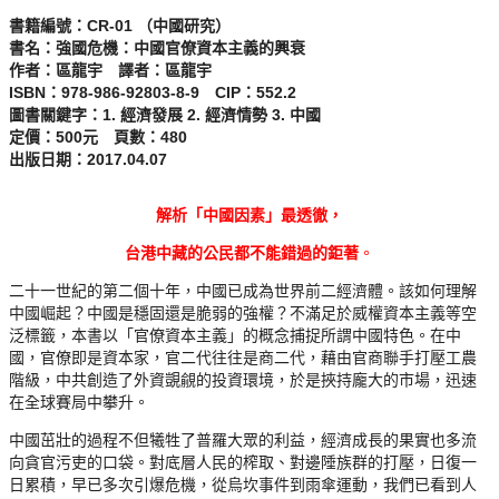
書籍編號：CR-01 （中國研究）
書名：
強國危機：中國官僚資本主義的興衰
作者：區龍宇 譯
者：區龍宇
ISBN：978-986-92803-8-9
CIP：552.2
圖書關鍵字：1. 經濟發展 2. 經濟情勢 3. 中國
定價：500元 頁數：480
出版日期：2017.04.07
解析「中國因素」最透徹，
台港中藏的公民都不能錯過的鉅著
。
二十一世紀的第二個十年，中國已成為世界前二經濟體。該如何理解
中國崛起？中國是穩固還是脆弱的強權？不滿足於威權資本主義等空
泛標籤，本書以「官僚資本主義」的概念捕捉所謂中國特色。在中
國，官僚即是資本家，官二代往往是商二代，藉由官商聯手打壓工農
階級，中共創造了外資覬覦的投資環境，於是挾持龐大的市場，迅速
在全球賽局中攀升。
中國茁壯的過程不但犧牲了普羅大眾的利益，經濟成長的果實也多流
向貪官污吏的口袋。對底層人民的榨取、對邊陲族群的打壓，日復一
日累積，早已多次引爆危機，從烏坎事件到雨傘運動，我們已看到人