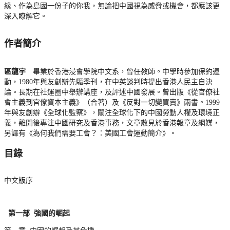
緣、作為島國一份子的你我，無論把中國視為威脅或機會，都應該更
深入瞭解它。
作者簡介
區龍宇
畢業於香港浸會學院中文系，曾任教師。中學時參加保釣運
動，
1980
年與友創辦先驅季刊，在中英談判時提出香港人民主自決
論。長期在社運圈中舉辦講座，及評述中國發展。曾出版《從官僚社
會主義到官僚資本主義》（合著）及《反對一切變買賣》兩書。
1999
年與友創辦《全球化監察》，關注全球化下的中國勞動人權及環境正
義，離開後專注中國研究及香港事務，文章散見於香港報章及網媒，
另譯有《為何我們需要工會？：美國工會運動簡介》。
目錄
中文版序
第一部
強國的崛起