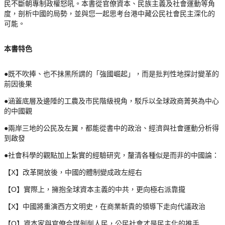
民不斷朝專制政權怒吼。本書從官僚資本、民族主義及社會運動等角
度，剖析中國的局勢，並與您一起思考台港中藏公民社會民主深化的
可能。
本書特色
●既不吹捧、也不抹黑所謂的「強國崛起」，而是批判性地探討變革的
前因後果
●涵蓋底層及邊陲的工農及市民階級視角，駁斥以全球政商菁英為中心
的中國觀
●兩岸三地的公民及左翼，都能從書中的政治、經濟與社會運動分析得
到啟發
●社會科學的觀點加上紮實的經驗研究，釐清各種似是而非的中國論：
X
【
】
改革開放後，中國的體制變成政左經右
O
【
】實際上，
擁抱全球資本主義的中共，更向極右派靠攏
X
【
】
中國將重演西方文明史，在商業新貴的領導下走向代議政治
O
【
】資本家與官僚合謀剝削人民，公民社會才是民主化的推手