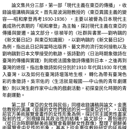
論文集共分三部，第一部「現代主義在東亞的傳播」，收
錄論壇講稿與論文。首先是波潟剛教授的〈東亞異國主義的變
容──昭和摩登再考1930-1936〉，主要以被譽為日本現代主
義成熟代表期的「昭和摩登」為主軸，探討現代主義在東亞的
傳播與變遷。論文部分，徐禎苓的〈社群與書業──劉吶鷗的
《新文藝日記》與東亞知識圈〉，以劉吶鷗的《新文藝日記》
為例，指出此日記與當時出版界、藝文界的流行如何接軌以及
劉吶鷗對日本文學接受的軌跡。張詩勤的〈日治時期象徵詩在
臺灣的傳播與實踐〉則爬梳法國象徵詩傳播到日本，之後再到
臺灣的途徑。指出象徵詩如何分別於1910 年代與1930 年代進
入臺灣，以及如何在臺灣詩壇落地生根，
轉化為帶有臺灣色
彩的象徵詩。吳宗佑的〈生活就是報國──中山侑的青年劇運
動〉則以灣生劇作家中山侑的戲劇活動，初探皇民化時期的青
年劇運動。
第二部「東亞的女性與民俗」同樣收錄講稿與論文。金惠
信教授的演講〈官展的女性們敘述的另一個東亞近代〉，以戰
前官方美術展覽會畫作的女性形象為例，探討宗主國男性畫家
投射的性╱別視線與其政治性的結構。論文部分，蕭怡珊的
〈從日治時期朝鮮美術展覽會看朝鮮女性群像〉整理了朝鮮美
術展覽會中女性的形象，
基本上從金惠信教授研究的延長線