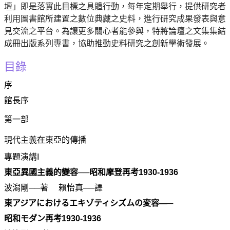
壇」即是落實此目標之具體行動，每年定期舉行，提供研究者
利用圖書館所建置之數位典藏之史料，進行研究成果發表與意
見交流之平台。為讓更多關心者能參與，特將論壇之文集集結
成冊出版系列專書，協助推動史料研究之創新學術發展。
目錄
序
館長序
第一部
現代主義在東亞的傳播
專題演講I
東亞異國主義的變容──昭和摩登再考
1930-1936
波潟剛──著 賴怡真──譯
東アジアにおけるエキゾティシズムの変容―─
昭和モダン再考
1930-1936