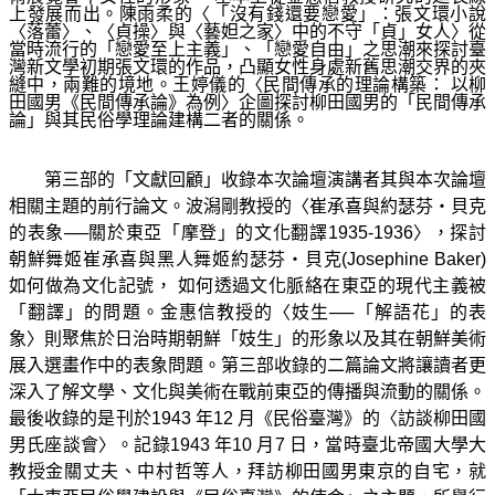
上發展而出。陳雨柔的〈「沒有錢還要戀愛」：張文環小說
〈落蕾〉、〈貞操〉與〈藝妲之家〉中的不守「貞」女人〉從
當時流行的「戀愛至上主義」、「戀愛自由」之思潮來探討臺
灣新文學初期張文環的作品，凸顯女性身處新舊思潮交界的夾
縫中，兩難的境地。王婷儀的〈民間傳承的理論構築：
以柳
田國男《民間傳承論》為例〉企圖探討柳田國男的「民間傳承
論」與其民俗學理論建構二者的關係。
第三部的「文獻回顧」收錄本次論壇演講者其與本次論壇
相關主題的前行論文。波潟剛教授的〈崔承喜與約瑟芬・貝克
的表象──關於東亞「摩登」的文化翻譯1935-1936〉，探討
朝鮮舞姬崔承喜與黑人舞姬約瑟芬・貝克(Josephine Baker)
如何做為文化記號，
如何透過文化脈絡在東亞的現代主義被
「翻譯」的問題。金惠信教授的〈妓生──「解語花」的表
象〉則聚焦於日治時期朝鮮「妓生」的形象以及其在朝鮮美術
展入選畫作中的表象問題。第三部收錄的二篇論文將讓讀者更
深入了解文學、文化與美術在戰前東亞的傳播與流動的關係。
最後收錄的是刊於1943 年12 月《民俗臺灣》的〈訪談柳田國
男氏座談會〉。記錄1943 年10 月7 日，當時臺北帝國大學大
教授金關丈夫、中村哲等人，拜訪柳田國男東京的自宅，就