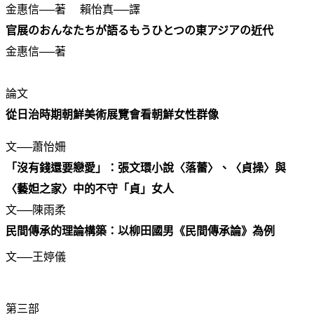
金惠信──著 賴怡真──譯
官展のおんなたちが語るもうひとつの東アジアの近代
金惠信──著
論文
從日治時期朝鮮美術展覽會看朝鮮女性群像
文──蕭怡姍
「沒有錢還要戀愛」：張文環小說〈落蕾〉、〈貞操〉與
〈藝妲之家〉中的不守「貞」女人
文──陳雨柔
民間傳承的理論構築：以柳田國男《民間傳承論》為例
文──王婷儀
第三部