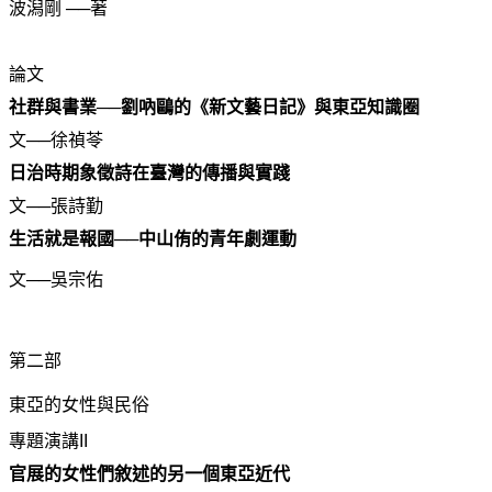
波潟剛 ──著
論文
社群與書業──劉吶鷗的《新文藝日記》與東亞知識圈
文──徐禎苓
日治時期象徵詩在臺灣的傳播與實踐
文──張詩勤
生活就是報國──中山侑的青年劇運動
文──吳宗佑
第二部
東亞的女性與民俗
專題演講II
官展的女性們敘述的另一個東亞近代