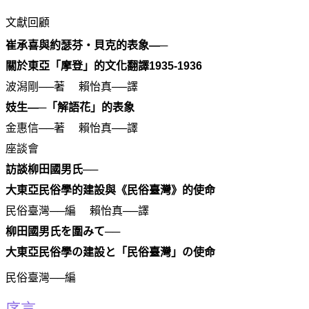
文獻回顧
崔承喜與約瑟芬・貝克的表象―─
關於東亞「摩登」的文化翻譯
1935-1936
波潟剛──著 賴怡真──譯
妓生―─「解語花」的表象
金惠信──著 賴怡真──譯
座談會
訪談柳田國男氏──
大東亞民俗學的建設與《民俗臺灣》的使命
民俗臺灣──編 賴怡真──譯
柳田國男氏を圍みて──
大東亞民俗學の建設と「民俗臺灣」の使命
民俗臺灣──編
序言